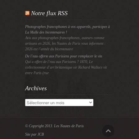
Notre flux RSS
Photographes francophones à vos appareils, participez à
La Malle des bicentenaires !
Avis aux photographes francophones, auteurs comme
artisans en 2026, les Nautes de Paris vous informent :
2026 est l’année du bicentenaire
De l’eau offerte aux Parisiens pour remplacer le vin
Qui a offert de l’eau aux Parisiens ? 1870, Le
collectionneur d’art britannique sir Richard Wallace vit
entre Paris (rue
Archives
Archives
© Copyright 2013.
Les Nautes de Paris
Site par JCB