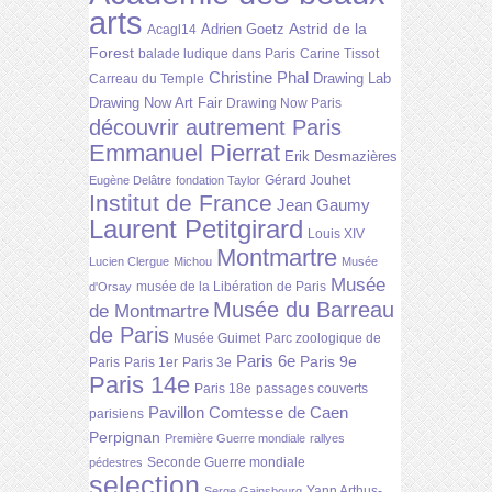
arts
Astrid de la
Adrien Goetz
Acagl14
Forest
balade ludique dans Paris
Carine Tissot
Christine Phal
Drawing Lab
Carreau du Temple
Drawing Now Art Fair
Drawing Now Paris
découvrir autrement Paris
Emmanuel Pierrat
Erik Desmazières
Gérard Jouhet
Eugène Delâtre
fondation Taylor
Institut de France
Jean Gaumy
Laurent Petitgirard
Louis XIV
Montmartre
Lucien Clergue
Michou
Musée
Musée
musée de la Libération de Paris
d'Orsay
Musée du Barreau
de Montmartre
de Paris
Musée Guimet
Parc zoologique de
Paris 6e
Paris 9e
Paris
Paris 1er
Paris 3e
Paris 14e
Paris 18e
passages couverts
Pavillon Comtesse de Caen
parisiens
Perpignan
Première Guerre mondiale
rallyes
Seconde Guerre mondiale
pédestres
selection
Yann Arthus-
Serge Gainsbourg