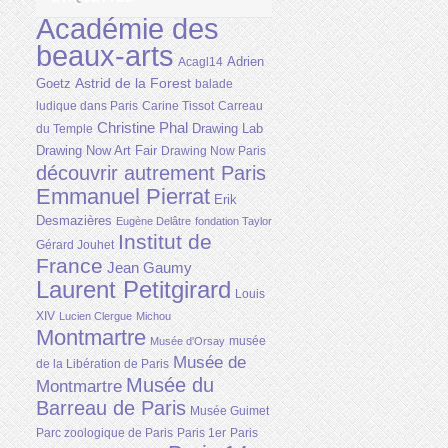
Académie des
beaux-arts
Adrien
Acagl14
Astrid de la Forest
Goetz
balade
ludique dans Paris
Carine Tissot
Carreau
Christine Phal
Drawing Lab
du Temple
Drawing Now Art Fair
Drawing Now Paris
découvrir autrement Paris
Emmanuel Pierrat
Erik
Desmazières
Eugène Delâtre
fondation Taylor
Institut de
Gérard Jouhet
France
Jean Gaumy
Laurent Petitgirard
Louis
XIV
Lucien Clergue
Michou
Montmartre
musée
Musée d'Orsay
Musée de
de la Libération de Paris
Musée du
Montmartre
Barreau de Paris
Musée Guimet
Parc zoologique de Paris
Paris 1er
Paris