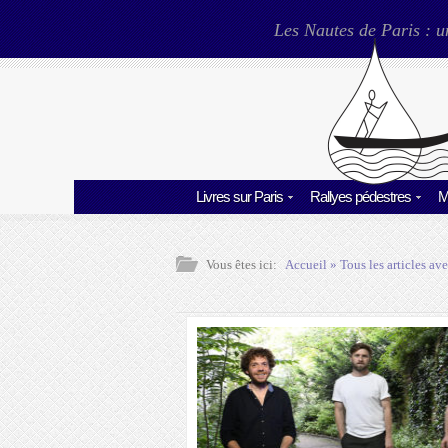
Les Nautes de Paris : u
Livres sur Paris
Rallyes pédestres
M
Vous êtes ici:
Accueil
» Tous les articles ave