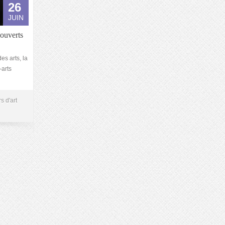
26
JUIN
 ouverts
es arts, la
-arts
s d'art