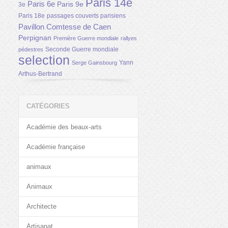
Paris 14e
Paris 6e
Paris 9e
3e
Paris 18e
passages couverts parisiens
Pavillon Comtesse de Caen
Perpignan
Première Guerre mondiale
rallyes
Seconde Guerre mondiale
pédestres
selection
Yann
Serge Gainsbourg
Arthus-Bertrand
CATÉGORIES
Académie des beaux-arts
Académie française
animaux
Animaux
Architecte
Artisanat