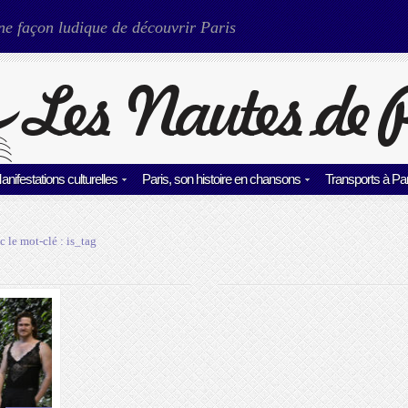
ne façon ludique de découvrir Paris
anifestations culturelles
Paris, son histoire en chansons
Transports à Par
c le mot-clé :
is_tag