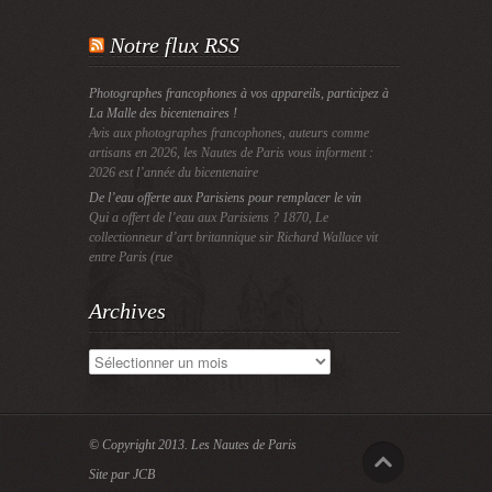
Notre flux RSS
Photographes francophones à vos appareils, participez à
La Malle des bicentenaires !
Avis aux photographes francophones, auteurs comme
artisans en 2026, les Nautes de Paris vous informent :
2026 est l’année du bicentenaire
De l’eau offerte aux Parisiens pour remplacer le vin
Qui a offert de l’eau aux Parisiens ? 1870, Le
collectionneur d’art britannique sir Richard Wallace vit
entre Paris (rue
Archives
Archives
© Copyright 2013.
Les Nautes de Paris
Site par JCB