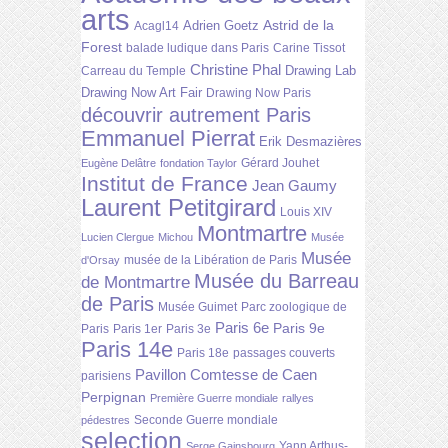
arts
Astrid de la
Adrien Goetz
Acagl14
Forest
balade ludique dans Paris
Carine Tissot
Christine Phal
Drawing Lab
Carreau du Temple
Drawing Now Art Fair
Drawing Now Paris
découvrir autrement Paris
Emmanuel Pierrat
Erik Desmazières
Gérard Jouhet
Eugène Delâtre
fondation Taylor
Institut de France
Jean Gaumy
Laurent Petitgirard
Louis XIV
Montmartre
Lucien Clergue
Michou
Musée
Musée
musée de la Libération de Paris
d'Orsay
Musée du Barreau
de Montmartre
de Paris
Musée Guimet
Parc zoologique de
Paris 6e
Paris 9e
Paris
Paris 1er
Paris 3e
Paris 14e
Paris 18e
passages couverts
Pavillon Comtesse de Caen
parisiens
Perpignan
Première Guerre mondiale
rallyes
Seconde Guerre mondiale
pédestres
selection
Yann Arthus-
Serge Gainsbourg