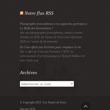
Notre flux RSS
Photographes francophones à vos appareils, participez à
La Malle des bicentenaires !
Avis aux photographes francophones, auteurs comme
artisans en 2026, les Nautes de Paris vous informent :
2026 est l’année du bicentenaire
De l’eau offerte aux Parisiens pour remplacer le vin
Qui a offert de l’eau aux Parisiens ? 1870, Le
collectionneur d’art britannique sir Richard Wallace vit
entre Paris (rue
Archives
Archives
© Copyright 2013.
Les Nautes de Paris
Site par JCB