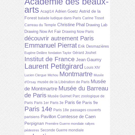
Académie des beaux-
arts
Astrid de la
Adrien Goetz
Acagl14
Forest
balade ludique dans Paris
Carine Tissot
Christine Phal
Drawing Lab
Carreau du Temple
Drawing Now Art Fair
Drawing Now Paris
découvrir autrement Paris
Emmanuel Pierrat
Erik Desmazières
Gérard Jouhet
Eugène Delâtre
fondation Taylor
Institut de France
Jean Gaumy
Laurent Petitgirard
Louis XIV
Montmartre
Lucien Clergue
Michou
Musée
Musée
musée de la Libération de Paris
d'Orsay
Musée du Barreau
de Montmartre
de Paris
Musée Guimet
Parc zoologique de
Paris 6e
Paris 9e
Paris
Paris 1er
Paris 3e
Paris 14e
Paris 18e
passages couverts
Pavillon Comtesse de Caen
parisiens
Perpignan
Première Guerre mondiale
rallyes
Seconde Guerre mondiale
pédestres