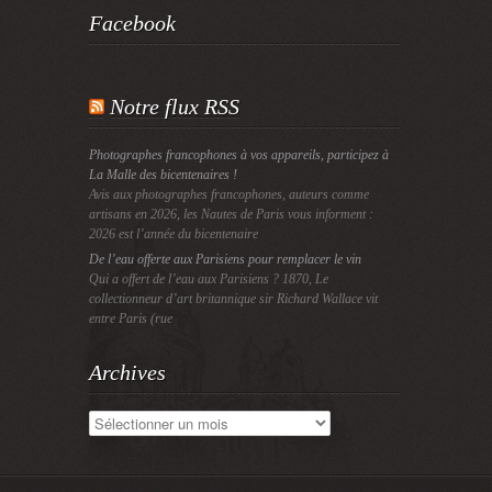
Facebook
Notre flux RSS
Photographes francophones à vos appareils, participez à
La Malle des bicentenaires !
Avis aux photographes francophones, auteurs comme
artisans en 2026, les Nautes de Paris vous informent :
2026 est l’année du bicentenaire
De l’eau offerte aux Parisiens pour remplacer le vin
Qui a offert de l’eau aux Parisiens ? 1870, Le
collectionneur d’art britannique sir Richard Wallace vit
entre Paris (rue
Archives
Archives