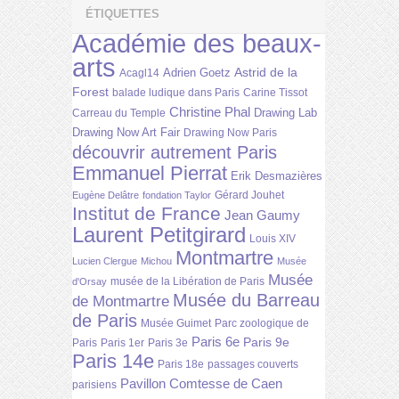
ÉTIQUETTES
Académie des beaux-
arts
Astrid de la
Adrien Goetz
Acagl14
Forest
balade ludique dans Paris
Carine Tissot
Christine Phal
Drawing Lab
Carreau du Temple
Drawing Now Art Fair
Drawing Now Paris
découvrir autrement Paris
Emmanuel Pierrat
Erik Desmazières
Gérard Jouhet
Eugène Delâtre
fondation Taylor
Institut de France
Jean Gaumy
Laurent Petitgirard
Louis XIV
Montmartre
Lucien Clergue
Michou
Musée
Musée
musée de la Libération de Paris
d'Orsay
Musée du Barreau
de Montmartre
de Paris
Musée Guimet
Parc zoologique de
Paris 6e
Paris 9e
Paris
Paris 1er
Paris 3e
Paris 14e
Paris 18e
passages couverts
Pavillon Comtesse de Caen
parisiens