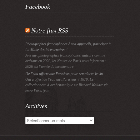
Facebook
Notre flux RSS
Photographes francophones à vos appareils, participez à
La Malle des bicentenaires !
Avis aux photographes francophones, auteurs comme
artisans en 2026, les Nautes de Paris vous informent :
2026 est l’année du bicentenaire
De l’eau offerte aux Parisiens pour remplacer le vin
Qui a offert de l’eau aux Parisiens ? 1870, Le
collectionneur d’art britannique sir Richard Wallace vit
entre Paris (rue
Archives
Archives