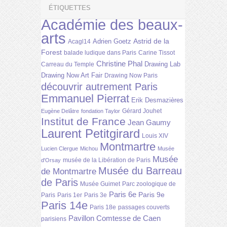
ÉTIQUETTES
Académie des beaux-
arts
Astrid de la
Adrien Goetz
Acagl14
Forest
balade ludique dans Paris
Carine Tissot
Christine Phal
Drawing Lab
Carreau du Temple
Drawing Now Art Fair
Drawing Now Paris
découvrir autrement Paris
Emmanuel Pierrat
Erik Desmazières
Gérard Jouhet
Eugène Delâtre
fondation Taylor
Institut de France
Jean Gaumy
Laurent Petitgirard
Louis XIV
Montmartre
Lucien Clergue
Michou
Musée
Musée
musée de la Libération de Paris
d'Orsay
Musée du Barreau
de Montmartre
de Paris
Musée Guimet
Parc zoologique de
Paris 6e
Paris 9e
Paris
Paris 1er
Paris 3e
Paris 14e
Paris 18e
passages couverts
Pavillon Comtesse de Caen
parisiens