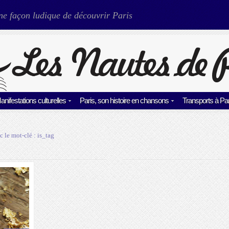
ne façon ludique de découvrir Paris
anifestations culturelles
Paris, son histoire en chansons
Transports à Par
c le mot-clé :
is_tag