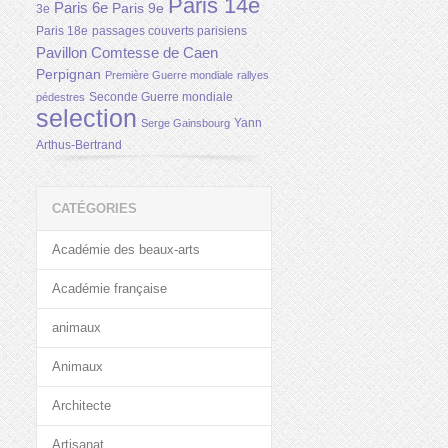
Paris 14e
Paris 6e
Paris 9e
3e
Paris 18e
passages couverts parisiens
Pavillon Comtesse de Caen
Perpignan
Première Guerre mondiale
rallyes
Seconde Guerre mondiale
pédestres
selection
Yann
Serge Gainsbourg
Arthus-Bertrand
CATÉGORIES
Académie des beaux-arts
Académie française
animaux
Animaux
Architecte
Artisanat