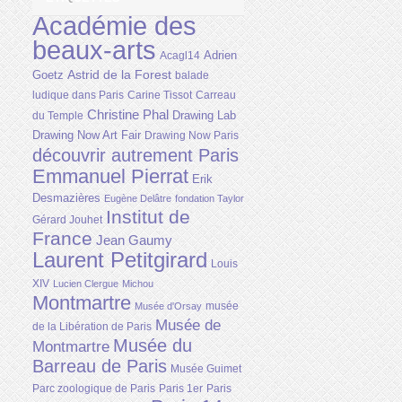
Académie des
beaux-arts
Adrien
Acagl14
Astrid de la Forest
Goetz
balade
ludique dans Paris
Carine Tissot
Carreau
Christine Phal
Drawing Lab
du Temple
Drawing Now Art Fair
Drawing Now Paris
découvrir autrement Paris
Emmanuel Pierrat
Erik
Desmazières
Eugène Delâtre
fondation Taylor
Institut de
Gérard Jouhet
France
Jean Gaumy
Laurent Petitgirard
Louis
XIV
Lucien Clergue
Michou
Montmartre
musée
Musée d'Orsay
Musée de
de la Libération de Paris
Musée du
Montmartre
Barreau de Paris
Musée Guimet
Parc zoologique de Paris
Paris 1er
Paris