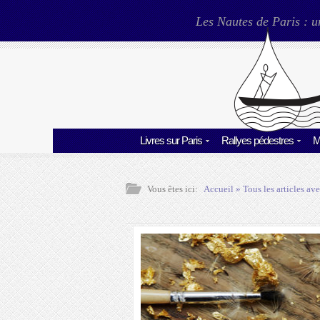
Les Nautes de Paris : u
Livres sur Paris
Rallyes pédestres
M
Vous êtes ici:
Accueil
» Tous les articles ave