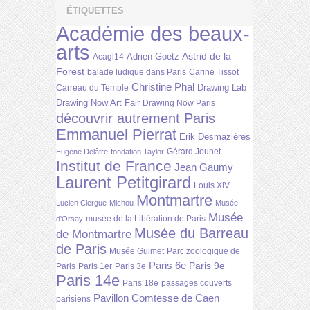
ÉTIQUETTES
Académie des beaux-
arts
Astrid de la
Adrien Goetz
Acagl14
Forest
balade ludique dans Paris
Carine Tissot
Christine Phal
Drawing Lab
Carreau du Temple
Drawing Now Art Fair
Drawing Now Paris
découvrir autrement Paris
Emmanuel Pierrat
Erik Desmazières
Gérard Jouhet
Eugène Delâtre
fondation Taylor
Institut de France
Jean Gaumy
Laurent Petitgirard
Louis XIV
Montmartre
Lucien Clergue
Michou
Musée
Musée
musée de la Libération de Paris
d'Orsay
Musée du Barreau
de Montmartre
de Paris
Musée Guimet
Parc zoologique de
Paris 6e
Paris 9e
Paris
Paris 1er
Paris 3e
Paris 14e
Paris 18e
passages couverts
Pavillon Comtesse de Caen
parisiens