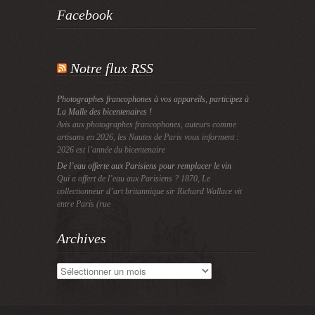
Facebook
Notre flux RSS
Photographes francophones à vos appareils, participez à
La Malle des bicentenaires !
Avis aux photographes francophones, auteurs comme
artisans en 2026, les Nautes de Paris vous informent :
2026 est l’année du bicentenaire
De l’eau offerte aux Parisiens pour remplacer le vin
Qui a offert de l’eau aux Parisiens ? 1870, Le
collectionneur d’art britannique sir Richard Wallace vit
entre Paris (rue
Archives
Archives