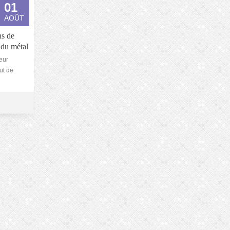
01
AOÛT
ns de
 du métal
eur
tut de