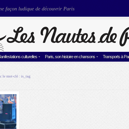
ne façon ludique de découvrir Paris
anifestations culturelles
Paris, son histoire en chansons
Transports à Par
c le mot-clé :
is_tag