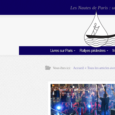
Les Nautes de Paris : u
Livres sur Paris
Rallyes pédestres
M
Vous êtes ici:
Accueil
» Tous les articles ave