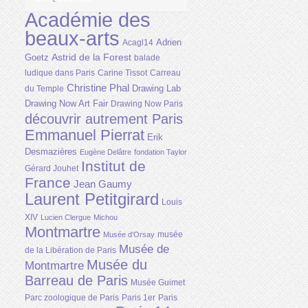
Académie des
beaux-arts
Adrien
Acagl14
Astrid de la Forest
Goetz
balade
ludique dans Paris
Carine Tissot
Carreau
Christine Phal
Drawing Lab
du Temple
Drawing Now Art Fair
Drawing Now Paris
découvrir autrement Paris
Emmanuel Pierrat
Erik
Desmazières
Eugène Delâtre
fondation Taylor
Institut de
Gérard Jouhet
France
Jean Gaumy
Laurent Petitgirard
Louis
XIV
Lucien Clergue
Michou
Montmartre
musée
Musée d'Orsay
Musée de
de la Libération de Paris
Musée du
Montmartre
Barreau de Paris
Musée Guimet
Parc zoologique de Paris
Paris 1er
Paris