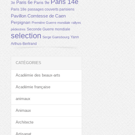
Paris 14e
Paris 6e
Paris 9e
3e
Paris 18e
passages couverts parisiens
Pavillon Comtesse de Caen
Perpignan
Première Guerre mondiale
rallyes
Seconde Guerre mondiale
pédestres
selection
Yann
Serge Gainsbourg
Arthus-Bertrand
CATÉGORIES
Académie des beaux-arts
Académie française
animaux
Animaux
Architecte
Artisanat