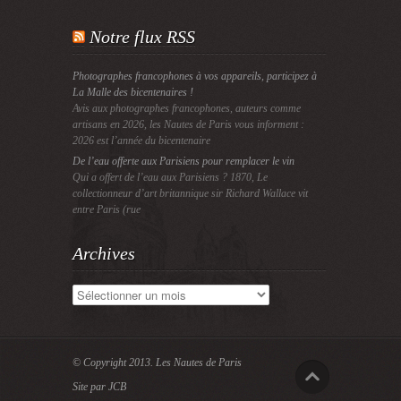
Notre flux RSS
Photographes francophones à vos appareils, participez à
La Malle des bicentenaires !
Avis aux photographes francophones, auteurs comme
artisans en 2026, les Nautes de Paris vous informent :
2026 est l’année du bicentenaire
De l’eau offerte aux Parisiens pour remplacer le vin
Qui a offert de l’eau aux Parisiens ? 1870, Le
collectionneur d’art britannique sir Richard Wallace vit
entre Paris (rue
Archives
Archives
© Copyright 2013.
Les Nautes de Paris
Site par JCB