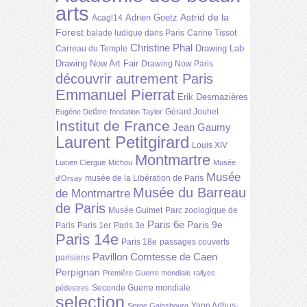
arts
Astrid de la
Adrien Goetz
Acagl14
Forest
balade ludique dans Paris
Carine Tissot
Christine Phal
Drawing Lab
Carreau du Temple
Drawing Now Art Fair
Drawing Now Paris
découvrir autrement Paris
Emmanuel Pierrat
Erik Desmazières
Gérard Jouhet
Eugène Delâtre
fondation Taylor
Institut de France
Jean Gaumy
Laurent Petitgirard
Louis XIV
Montmartre
Lucien Clergue
Michou
Musée
Musée
musée de la Libération de Paris
d'Orsay
Musée du Barreau
de Montmartre
de Paris
Musée Guimet
Parc zoologique de
Paris 6e
Paris 9e
Paris
Paris 1er
Paris 3e
Paris 14e
Paris 18e
passages couverts
Pavillon Comtesse de Caen
parisiens
Perpignan
Première Guerre mondiale
rallyes
Seconde Guerre mondiale
pédestres
selection
Yann Arthus-
Serge Gainsbourg