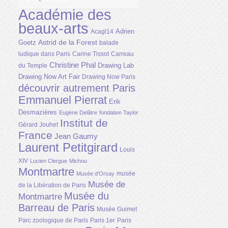
Académie des
beaux-arts
Adrien
Acagl14
Astrid de la Forest
Goetz
balade
ludique dans Paris
Carine Tissot
Carreau
Christine Phal
Drawing Lab
du Temple
Drawing Now Art Fair
Drawing Now Paris
découvrir autrement Paris
Emmanuel Pierrat
Erik
Desmazières
Eugène Delâtre
fondation Taylor
Institut de
Gérard Jouhet
France
Jean Gaumy
Laurent Petitgirard
Louis
XIV
Lucien Clergue
Michou
Montmartre
musée
Musée d'Orsay
Musée de
de la Libération de Paris
Musée du
Montmartre
Barreau de Paris
Musée Guimet
Parc zoologique de Paris
Paris 1er
Paris