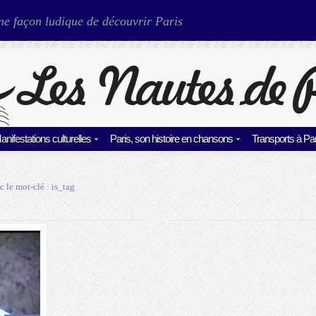
ne façon ludique de découvrir Paris
anifestations culturelles
Paris, son histoire en chansons
Transports à Par
c le mot-clé :
is_tag