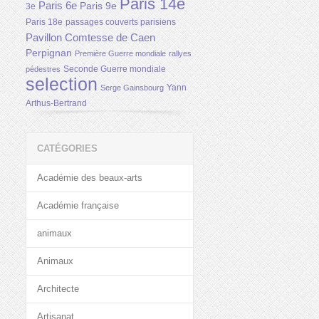
Paris 14e
Paris 6e
Paris 9e
3e
Paris 18e
passages couverts parisiens
Pavillon Comtesse de Caen
Perpignan
Première Guerre mondiale
rallyes
Seconde Guerre mondiale
pédestres
selection
Yann
Serge Gainsbourg
Arthus-Bertrand
CATÉGORIES
Académie des beaux-arts
Académie française
animaux
Animaux
Architecte
Artisanat