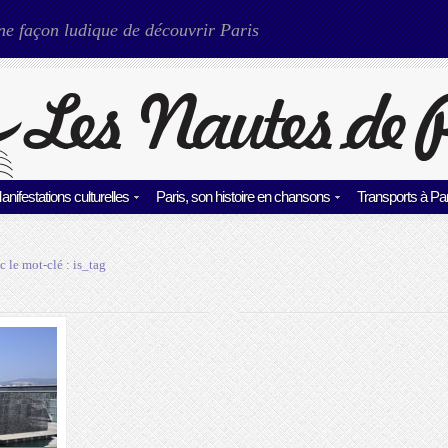
ne façon ludique de découvrir Paris
anifestations culturelles
Paris, son histoire en chansons
Transports à Par
c le mot-clé :
is_tag