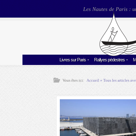
Les Nautes de Paris : u
Livres sur Paris
Rallyes pédestres
M
Vous êtes ici:
Accueil
» Tous les articles ave