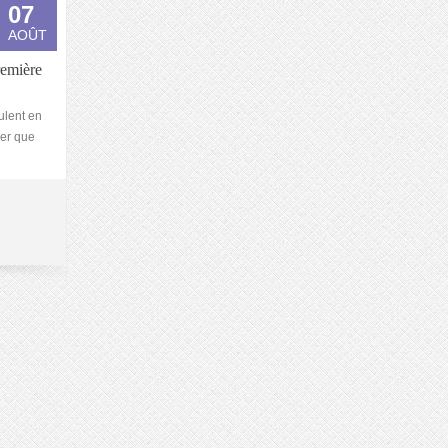
07
AOÛT
remière
ulent en
ler que