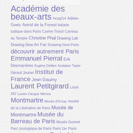
Académie des
beaux-arts
Adrien
Acagl14
Astrid de la Forest
Goetz
balade
ludique dans Paris
Carine Tissot
Carreau
Christine Phal
Drawing Lab
du Temple
Drawing Now Art Fair
Drawing Now Paris
découvrir autrement Paris
Emmanuel Pierrat
Erik
Desmazières
Eugène Delâtre
fondation Taylor
Institut de
Gérard Jouhet
France
Jean Gaumy
Laurent Petitgirard
Louis
XIV
Lucien Clergue
Michou
Montmartre
musée
Musée d'Orsay
Musée de
de la Libération de Paris
Musée du
Montmartre
Barreau de Paris
Musée Guimet
Parc zoologique de Paris
Paris 1er
Paris