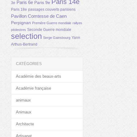
Paris 14e
Paris 6e
Paris 9e
3e
Paris 18e
passages couverts parisiens
Pavillon Comtesse de Caen
Perpignan
Première Guerre mondiale
rallyes
Seconde Guerre mondiale
pédestres
selection
Yann
Serge Gainsbourg
Arthus-Bertrand
CATÉGORIES
Académie des beaux-arts
Académie française
animaux
Animaux
Architecte
Artisanat