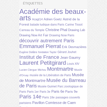
ÉTIQUETTES
Académie des beaux-
arts
Astrid de la
Adrien Goetz
Acagl14
Forest
balade ludique dans Paris
Carine Tissot
Christine Phal
Drawing Lab
Carreau du Temple
Drawing Now Art Fair
Drawing Now Paris
découvrir autrement Paris
Emmanuel Pierrat
Erik Desmazières
Gérard Jouhet
Eugène Delâtre
fondation Taylor
Institut de France
Jean Gaumy
Laurent Petitgirard
Louis XIV
Montmartre
Lucien Clergue
Michou
Musée
Musée
musée de la Libération de Paris
d'Orsay
Musée du Barreau
de Montmartre
de Paris
Musée Guimet
Parc zoologique de
Paris 6e
Paris 9e
Paris
Paris 1er
Paris 3e
Paris 14e
Paris 18e
passages couverts
Pavillon Comtesse de Caen
parisiens