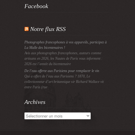
Facebook
Notre flux RSS
Photographes francophones à vos appareils, participez à
La Malle des bicentenaires !
Avis aux photographes francophones, auteurs comme
artisans en 2026, les Nautes de Paris vous informent :
2026 est l’année du bicentenaire
De l’eau offerte aux Parisiens pour remplacer le vin
Qui a offert de l’eau aux Parisiens ? 1870, Le
collectionneur d’art britannique sir Richard Wallace vit
entre Paris (rue
Archives
Archives