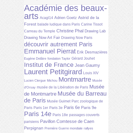
Académie des beaux-
arts
Astrid de la
Adrien Goetz
Acagl14
Forest
balade ludique dans Paris
Carine Tissot
Christine Phal
Drawing Lab
Carreau du Temple
Drawing Now Art Fair
Drawing Now Paris
découvrir autrement Paris
Emmanuel Pierrat
Erik Desmazières
Gérard Jouhet
Eugène Delâtre
fondation Taylor
Institut de France
Jean Gaumy
Laurent Petitgirard
Louis XIV
Montmartre
Lucien Clergue
Michou
Musée
Musée
musée de la Libération de Paris
d'Orsay
Musée du Barreau
de Montmartre
de Paris
Musée Guimet
Parc zoologique de
Paris 6e
Paris 9e
Paris
Paris 1er
Paris 3e
Paris 14e
Paris 18e
passages couverts
Pavillon Comtesse de Caen
parisiens
Perpignan
Première Guerre mondiale
rallyes