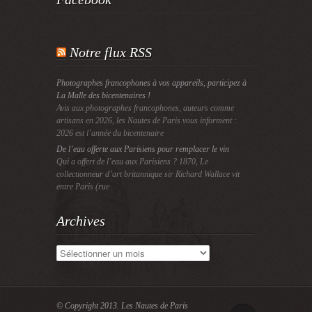
Notre flux RSS
Photographes francophones à vos appareils, participez à
La Malle des bicentenaires !
Avis aux photographes francophones, auteurs comme
artisans en 2026, les Nautes de Paris vous informent :
2026 est l’année du bicentenaire
De l’eau offerte aux Parisiens pour remplacer le vin
Qui a offert de l’eau aux Parisiens ? 1870, Le
collectionneur d’art britannique sir Richard Wallace vit
entre Paris (rue
Archives
Archives
© Copyright 2013.
Les Nautes de Paris