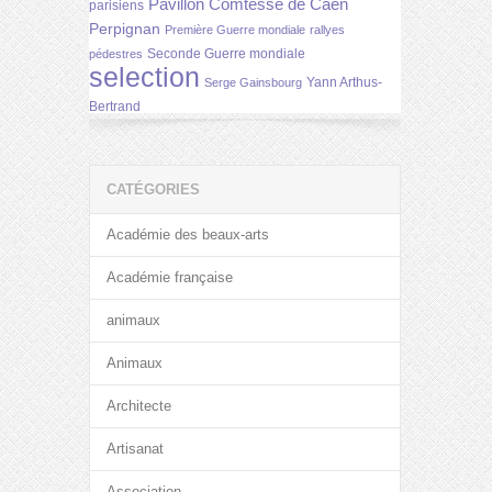
Pavillon Comtesse de Caen
parisiens
Perpignan
Première Guerre mondiale
rallyes
Seconde Guerre mondiale
pédestres
selection
Yann Arthus-
Serge Gainsbourg
Bertrand
CATÉGORIES
Académie des beaux-arts
Académie française
animaux
Animaux
Architecte
Artisanat
Association