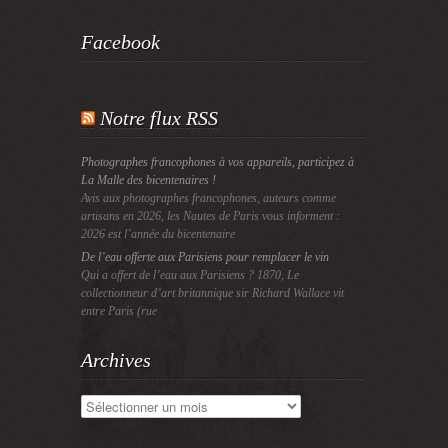
Facebook
Notre flux RSS
Photographes francophones à vos appareils, participez à
La Malle des bicentenaires !
Avis aux photographes francophones, auteurs comme
artisans en 2026, les Nautes de Paris vous informent :
2026 est l’année du bicentenaire
De l’eau offerte aux Parisiens pour remplacer le vin
Qui a offert de l’eau aux Parisiens ? 1870, Le
collectionneur d’art britannique sir Richard Wallace vit
entre Paris (rue
Archives
Archives