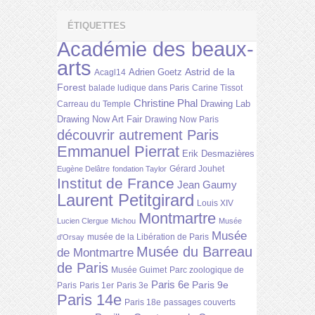
ÉTIQUETTES
Académie des beaux-
arts
Astrid de la
Adrien Goetz
Acagl14
Forest
balade ludique dans Paris
Carine Tissot
Christine Phal
Drawing Lab
Carreau du Temple
Drawing Now Art Fair
Drawing Now Paris
découvrir autrement Paris
Emmanuel Pierrat
Erik Desmazières
Gérard Jouhet
Eugène Delâtre
fondation Taylor
Institut de France
Jean Gaumy
Laurent Petitgirard
Louis XIV
Montmartre
Lucien Clergue
Michou
Musée
Musée
musée de la Libération de Paris
d'Orsay
Musée du Barreau
de Montmartre
de Paris
Musée Guimet
Parc zoologique de
Paris 6e
Paris 9e
Paris
Paris 1er
Paris 3e
Paris 14e
Paris 18e
passages couverts