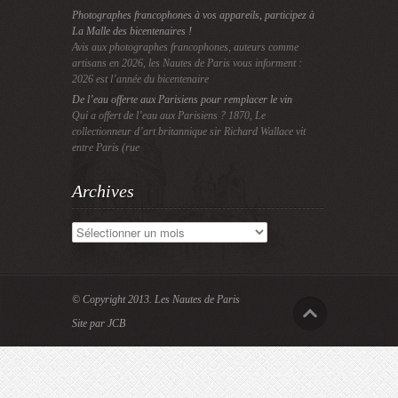
Photographes francophones à vos appareils, participez à
La Malle des bicentenaires !
Avis aux photographes francophones, auteurs comme
artisans en 2026, les Nautes de Paris vous informent :
2026 est l’année du bicentenaire
De l’eau offerte aux Parisiens pour remplacer le vin
Qui a offert de l’eau aux Parisiens ? 1870, Le
collectionneur d’art britannique sir Richard Wallace vit
entre Paris (rue
Archives
Archives
© Copyright 2013.
Les Nautes de Paris
Site par JCB