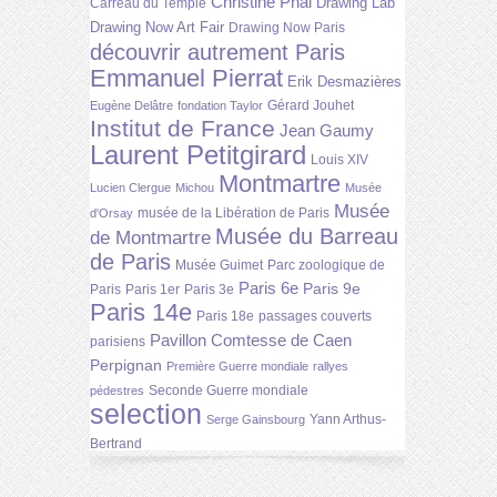
Christine Phal
Drawing Lab
Carreau du Temple
Drawing Now Art Fair
Drawing Now Paris
découvrir autrement Paris
Emmanuel Pierrat
Erik Desmazières
Gérard Jouhet
Eugène Delâtre
fondation Taylor
Institut de France
Jean Gaumy
Laurent Petitgirard
Louis XIV
Montmartre
Lucien Clergue
Michou
Musée
Musée
musée de la Libération de Paris
d'Orsay
Musée du Barreau
de Montmartre
de Paris
Musée Guimet
Parc zoologique de
Paris 6e
Paris 9e
Paris
Paris 1er
Paris 3e
Paris 14e
Paris 18e
passages couverts
Pavillon Comtesse de Caen
parisiens
Perpignan
Première Guerre mondiale
rallyes
Seconde Guerre mondiale
pédestres
selection
Yann Arthus-
Serge Gainsbourg
Bertrand