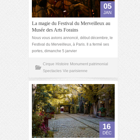
05
JAN
La magie du Festival du Merveilleux au
Musée des Arts Forains
Nous vous avions annoncé, début décembre, le
Festival du Merveilleux, à Paris. Il a fermé ses
portes, dimanche 5 janvier
Cirque
Histoire
Monument patrimonial
Spectacles
Vie parisienne
16
DÉC