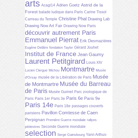
arts
Astrid de la
Adrien Goetz
Acagl14
Forest
balade ludique dans Paris
Carine Tissot
Christine Phal
Drawing Lab
Carreau du Temple
Drawing Now Art Fair
Drawing Now Paris
découvrir autrement Paris
Emmanuel Pierrat
Erik Desmazières
Gérard Jouhet
Eugène Delâtre
fondation Taylor
Institut de France
Jean Gaumy
Laurent Petitgirard
Louis XIV
Montmartre
Lucien Clergue
Michou
Musée
Musée
musée de la Libération de Paris
d'Orsay
Musée du Barreau
de Montmartre
de Paris
Musée Guimet
Parc zoologique de
Paris 6e
Paris 9e
Paris
Paris 1er
Paris 3e
Paris 14e
Paris 18e
passages couverts
Pavillon Comtesse de Caen
parisiens
Perpignan
Première Guerre mondiale
rallyes
Seconde Guerre mondiale
pédestres
selection
Yann Arthus-
Serge Gainsbourg