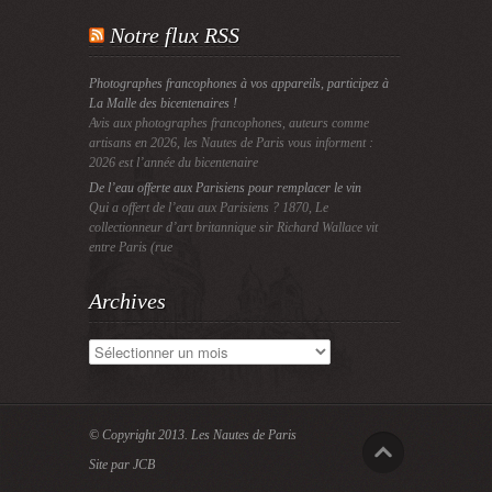
Notre flux RSS
Photographes francophones à vos appareils, participez à
La Malle des bicentenaires !
Avis aux photographes francophones, auteurs comme
artisans en 2026, les Nautes de Paris vous informent :
2026 est l’année du bicentenaire
De l’eau offerte aux Parisiens pour remplacer le vin
Qui a offert de l’eau aux Parisiens ? 1870, Le
collectionneur d’art britannique sir Richard Wallace vit
entre Paris (rue
Archives
Archives
© Copyright 2013.
Les Nautes de Paris
Site par JCB