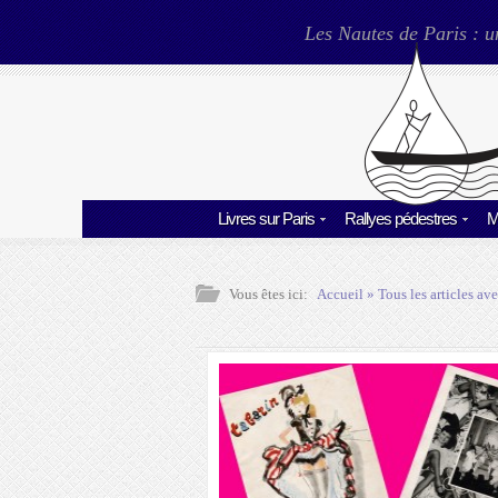
Les Nautes de Paris : u
Livres sur Paris
Rallyes pédestres
M
Vous êtes ici:
Accueil
» Tous les articles ave