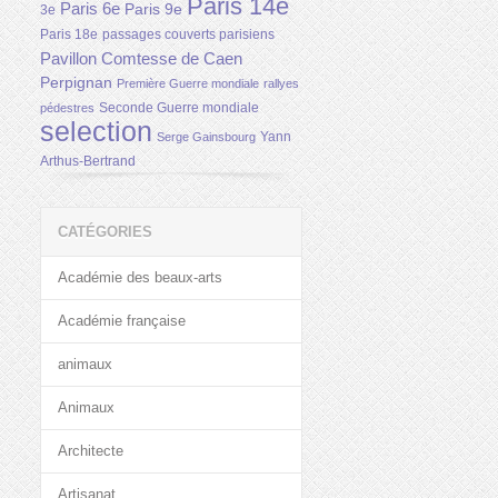
Paris 14e
Paris 6e
Paris 9e
3e
Paris 18e
passages couverts parisiens
Pavillon Comtesse de Caen
Perpignan
Première Guerre mondiale
rallyes
Seconde Guerre mondiale
pédestres
selection
Yann
Serge Gainsbourg
Arthus-Bertrand
CATÉGORIES
Académie des beaux-arts
Académie française
animaux
Animaux
Architecte
Artisanat