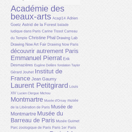
Académie des
beaux-arts
Adrien
Acagl14
Astrid de la Forest
Goetz
balade
ludique dans Paris
Carine Tissot
Carreau
Christine Phal
Drawing Lab
du Temple
Drawing Now Art Fair
Drawing Now Paris
découvrir autrement Paris
Emmanuel Pierrat
Erik
Desmazières
Eugène Delâtre
fondation Taylor
Institut de
Gérard Jouhet
France
Jean Gaumy
Laurent Petitgirard
Louis
XIV
Lucien Clergue
Michou
Montmartre
musée
Musée d'Orsay
Musée de
de la Libération de Paris
Musée du
Montmartre
Barreau de Paris
Musée Guimet
Parc zoologique de Paris
Paris 1er
Paris