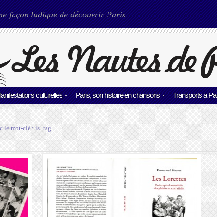
ne façon ludique de découvrir Paris
anifestations culturelles
Paris, son histoire en chansons
Transports à Par
c le mot-clé :
is_tag