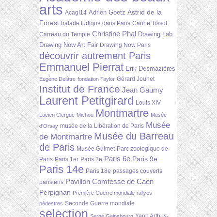
arts
Astrid de la
Adrien Goetz
Acagl14
Forest
balade ludique dans Paris
Carine Tissot
Christine Phal
Drawing Lab
Carreau du Temple
Drawing Now Art Fair
Drawing Now Paris
découvrir autrement Paris
Emmanuel Pierrat
Erik Desmazières
Gérard Jouhet
Eugène Delâtre
fondation Taylor
Institut de France
Jean Gaumy
Laurent Petitgirard
Louis XIV
Montmartre
Lucien Clergue
Michou
Musée
Musée
musée de la Libération de Paris
d'Orsay
Musée du Barreau
de Montmartre
de Paris
Musée Guimet
Parc zoologique de
Paris 6e
Paris 9e
Paris
Paris 1er
Paris 3e
Paris 14e
Paris 18e
passages couverts
Pavillon Comtesse de Caen
parisiens
Perpignan
Première Guerre mondiale
rallyes
Seconde Guerre mondiale
pédestres
selection
Yann Arthus-
Serge Gainsbourg