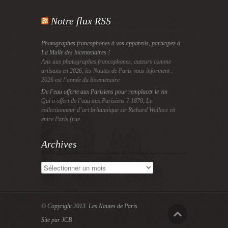
Notre flux RSS
Photographes francophones à vos appareils, participez à
La Malle des bicentenaires !
Avis aux photographes francophones, auteurs comme
artisans en 2026, les Nautes de Paris vous informent :
2026 est l’année du bicentenaire
De l’eau offerte aux Parisiens pour remplacer le vin
Qui a offert de l’eau aux Parisiens ? 1870, Le
collectionneur d’art britannique sir Richard Wallace vit
entre Paris (rue
Archives
Archives
© Copyright 2013.
Les Nautes de Paris
Site par JCB