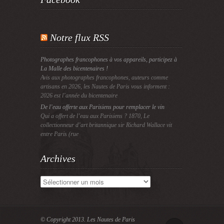
Notre flux RSS
Photographes francophones à vos appareils, participez à
La Malle des bicentenaires !
Avis aux photographes francophones, auteurs comme
artisans en 2026, les Nautes de Paris vous informent :
2026 est l’année du bicentenaire
De l’eau offerte aux Parisiens pour remplacer le vin
Qui a offert de l’eau aux Parisiens ? 1870, Le
collectionneur d’art britannique sir Richard Wallace vit
entre Paris (rue
Archives
Archives
© Copyright 2013.
Les Nautes de Paris