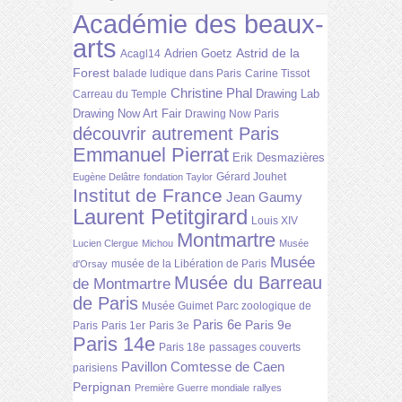
Académie des beaux-
arts
Astrid de la
Adrien Goetz
Acagl14
Forest
balade ludique dans Paris
Carine Tissot
Christine Phal
Drawing Lab
Carreau du Temple
Drawing Now Art Fair
Drawing Now Paris
découvrir autrement Paris
Emmanuel Pierrat
Erik Desmazières
Gérard Jouhet
Eugène Delâtre
fondation Taylor
Institut de France
Jean Gaumy
Laurent Petitgirard
Louis XIV
Montmartre
Lucien Clergue
Michou
Musée
Musée
musée de la Libération de Paris
d'Orsay
Musée du Barreau
de Montmartre
de Paris
Musée Guimet
Parc zoologique de
Paris 6e
Paris 9e
Paris
Paris 1er
Paris 3e
Paris 14e
Paris 18e
passages couverts
Pavillon Comtesse de Caen
parisiens
Perpignan
Première Guerre mondiale
rallyes