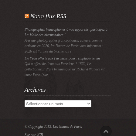
Notre flux RSS
Photographes francophones à vos appareils, participez à
La Malle des bicentenaires !
Avis aux photographes francophones, auteurs comme
artisans en 2026, les Nautes de Paris vous informent :
2026 est l’année du bicentenaire
De l’eau offerte aux Parisiens pour remplacer le vin
Qui a offert de l’eau aux Parisiens ? 1870, Le
collectionneur d’art britannique sir Richard Wallace vit
entre Paris (rue
Archives
Archives
© Copyright 2013.
Les Nautes de Paris
Site par JCB