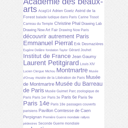
Académie des beaux-
arts
Astrid de la
Adrien Goetz
Acagl14
Forest
balade ludique dans Paris
Carine Tissot
Christine Phal
Drawing Lab
Carreau du Temple
Drawing Now Art Fair
Drawing Now Paris
découvrir autrement Paris
Emmanuel Pierrat
Erik Desmazières
Gérard Jouhet
Eugène Delâtre
fondation Taylor
Institut de France
Jean Gaumy
Laurent Petitgirard
Louis XIV
Montmartre
Lucien Clergue
Michou
Musée
Musée
musée de la Libération de Paris
d'Orsay
Musée du Barreau
de Montmartre
de Paris
Musée Guimet
Parc zoologique de
Paris 6e
Paris 9e
Paris
Paris 1er
Paris 3e
Paris 14e
Paris 18e
passages couverts
Pavillon Comtesse de Caen
parisiens
Perpignan
Première Guerre mondiale
rallyes
Seconde Guerre mondiale
pédestres