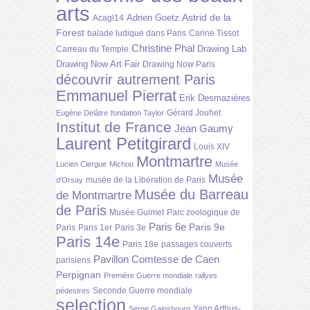
arts
Astrid de la
Adrien Goetz
Acagl14
Forest
balade ludique dans Paris
Carine Tissot
Christine Phal
Drawing Lab
Carreau du Temple
Drawing Now Art Fair
Drawing Now Paris
découvrir autrement Paris
Emmanuel Pierrat
Erik Desmazières
Gérard Jouhet
Eugène Delâtre
fondation Taylor
Institut de France
Jean Gaumy
Laurent Petitgirard
Louis XIV
Montmartre
Lucien Clergue
Michou
Musée
Musée
musée de la Libération de Paris
d'Orsay
Musée du Barreau
de Montmartre
de Paris
Musée Guimet
Parc zoologique de
Paris 6e
Paris 9e
Paris
Paris 1er
Paris 3e
Paris 14e
Paris 18e
passages couverts
Pavillon Comtesse de Caen
parisiens
Perpignan
Première Guerre mondiale
rallyes
Seconde Guerre mondiale
pédestres
selection
Yann Arthus-
Serge Gainsbourg