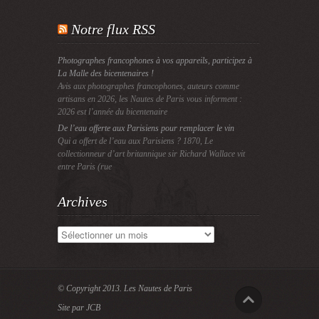
Notre flux RSS
Photographes francophones à vos appareils, participez à
La Malle des bicentenaires !
Avis aux photographes francophones, auteurs comme
artisans en 2026, les Nautes de Paris vous informent :
2026 est l’année du bicentenaire
De l’eau offerte aux Parisiens pour remplacer le vin
Qui a offert de l’eau aux Parisiens ? 1870, Le
collectionneur d’art britannique sir Richard Wallace vit
entre Paris (rue
Archives
Archives
© Copyright 2013.
Les Nautes de Paris
Site par JCB