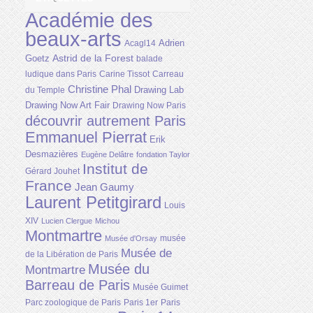
Académie des
beaux-arts
Adrien
Acagl14
Astrid de la Forest
Goetz
balade
ludique dans Paris
Carine Tissot
Carreau
Christine Phal
Drawing Lab
du Temple
Drawing Now Art Fair
Drawing Now Paris
découvrir autrement Paris
Emmanuel Pierrat
Erik
Desmazières
Eugène Delâtre
fondation Taylor
Institut de
Gérard Jouhet
France
Jean Gaumy
Laurent Petitgirard
Louis
XIV
Lucien Clergue
Michou
Montmartre
musée
Musée d'Orsay
Musée de
de la Libération de Paris
Musée du
Montmartre
Barreau de Paris
Musée Guimet
Parc zoologique de Paris
Paris 1er
Paris