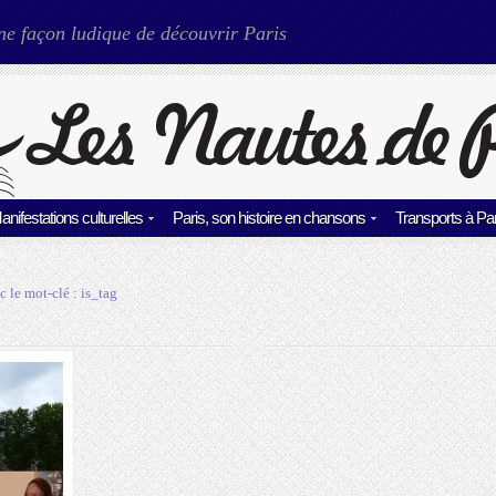
ne façon ludique de découvrir Paris
anifestations culturelles
Paris, son histoire en chansons
Transports à Par
c le mot-clé :
is_tag