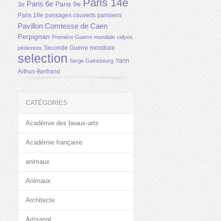
Paris 14e
Paris 6e
Paris 9e
3e
Paris 18e
passages couverts parisiens
Pavillon Comtesse de Caen
Perpignan
Première Guerre mondiale
rallyes
Seconde Guerre mondiale
pédestres
selection
Yann
Serge Gainsbourg
Arthus-Bertrand
CATÉGORIES
Académie des beaux-arts
Académie française
animaux
Animaux
Architecte
Artisanat