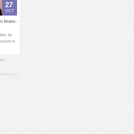
27
OCT
es beaux-
bre, du
ouvrir le
ris