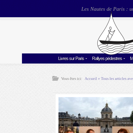
Les Nautes de Paris : u
Livres sur Paris
Rallyes pédestres
M
Vous êtes ici:
Accueil
» Tous les articles ave