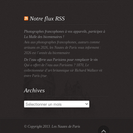
Notre flux RSS
Photographes francophones à vos appareils, participez à
La Malle des bicentenaires !
Avis aux photographes francophones, auteurs comme
artisans en 2026, les Nautes de Paris vous informent :
2026 est l’année du bicentenaire
De l’eau offerte aux Parisiens pour remplacer le vin
Qui a offert de l’eau aux Parisiens ? 1870, Le
collectionneur d’art britannique sir Richard Wallace vit
entre Paris (rue
Archives
Archives
© Copyright 2013.
Les Nautes de Paris