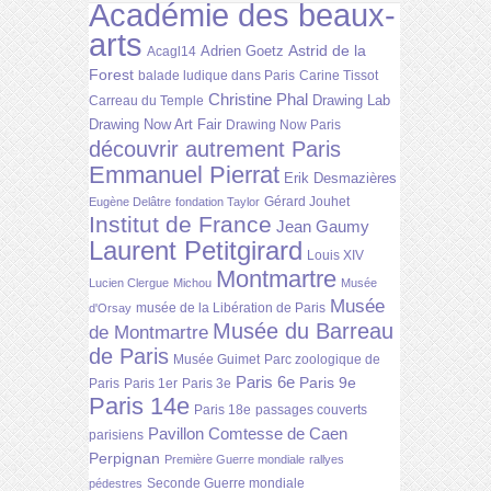
Académie des beaux-
arts
Astrid de la
Adrien Goetz
Acagl14
Forest
balade ludique dans Paris
Carine Tissot
Christine Phal
Drawing Lab
Carreau du Temple
Drawing Now Art Fair
Drawing Now Paris
découvrir autrement Paris
Emmanuel Pierrat
Erik Desmazières
Gérard Jouhet
Eugène Delâtre
fondation Taylor
Institut de France
Jean Gaumy
Laurent Petitgirard
Louis XIV
Montmartre
Lucien Clergue
Michou
Musée
Musée
musée de la Libération de Paris
d'Orsay
Musée du Barreau
de Montmartre
de Paris
Musée Guimet
Parc zoologique de
Paris 6e
Paris 9e
Paris
Paris 1er
Paris 3e
Paris 14e
Paris 18e
passages couverts
Pavillon Comtesse de Caen
parisiens
Perpignan
Première Guerre mondiale
rallyes
Seconde Guerre mondiale
pédestres