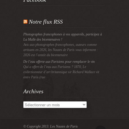
Notre flux RSS
Photographes francophones à vos appareils, participez à
La Malle des bicentenaires !
Avis aux photographes francophones, auteurs comme
artisans en 2026, les Nautes de Paris vous informent :
2026 est l’année du bicentenaire
De l’eau offerte aux Parisiens pour remplacer le vin
Qui a offert de l’eau aux Parisiens ? 1870, Le
collectionneur d’art britannique sir Richard Wallace vit
entre Paris (rue
Archives
Archives
© Copyright 2013.
Les Nautes de Paris