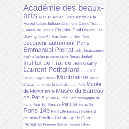
Académie des beaux-
arts
Astrid de la
Adrien Goetz
Acagl14
Forest
balade ludique dans Paris
Carine Tissot
Christine Phal
Drawing Lab
Carreau du Temple
Drawing Now Art Fair
Drawing Now Paris
découvrir autrement Paris
Emmanuel Pierrat
Erik Desmazières
Gérard Jouhet
Eugène Delâtre
fondation Taylor
Institut de France
Jean Gaumy
Laurent Petitgirard
Louis XIV
Montmartre
Lucien Clergue
Michou
Musée
Musée
musée de la Libération de Paris
d'Orsay
Musée du Barreau
de Montmartre
de Paris
Musée Guimet
Parc zoologique de
Paris 6e
Paris 9e
Paris
Paris 1er
Paris 3e
Paris 14e
Paris 18e
passages couverts
Pavillon Comtesse de Caen
parisiens
Perpignan
Première Guerre mondiale
rallyes