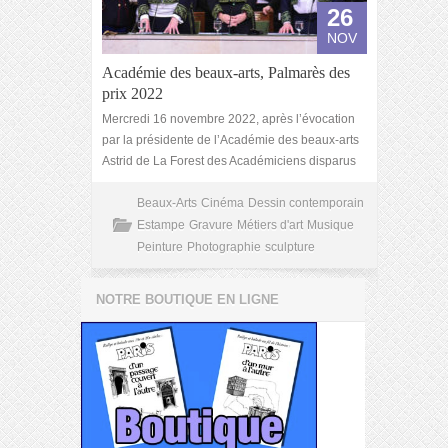
26
NOV
Académie des beaux-arts, Palmarès des
prix 2022
Mercredi 16 novembre 2022, après l’évocation
par la présidente de l’Académie des beaux-arts
Astrid de La Forest des Académiciens disparus
Beaux-Arts
Cinéma
Dessin contemporain
Estampe
Gravure
Métiers d'art
Musique
Peinture
Photographie
sculpture
NOTRE BOUTIQUE EN LIGNE