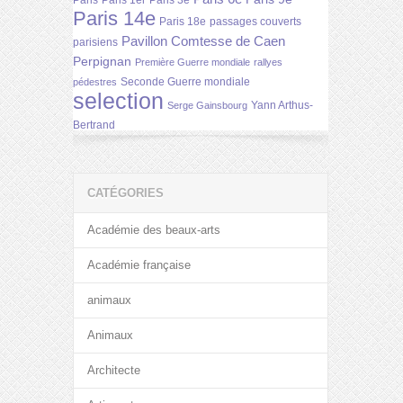
Paris
Paris 1er
Paris 3e
Paris 14e
Paris 18e
passages couverts
Pavillon Comtesse de Caen
parisiens
Perpignan
Première Guerre mondiale
rallyes
Seconde Guerre mondiale
pédestres
selection
Yann Arthus-
Serge Gainsbourg
Bertrand
CATÉGORIES
Académie des beaux-arts
Académie française
animaux
Animaux
Architecte