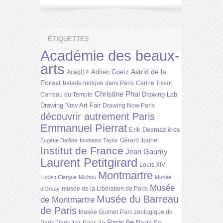
ÉTIQUETTES
Académie des beaux-
arts
Astrid de la
Adrien Goetz
Acagl14
Forest
balade ludique dans Paris
Carine Tissot
Christine Phal
Drawing Lab
Carreau du Temple
Drawing Now Art Fair
Drawing Now Paris
découvrir autrement Paris
Emmanuel Pierrat
Erik Desmazières
Gérard Jouhet
Eugène Delâtre
fondation Taylor
Institut de France
Jean Gaumy
Laurent Petitgirard
Louis XIV
Montmartre
Lucien Clergue
Michou
Musée
Musée
musée de la Libération de Paris
d'Orsay
Musée du Barreau
de Montmartre
de Paris
Musée Guimet
Parc zoologique de
Paris 6e
Paris 9e