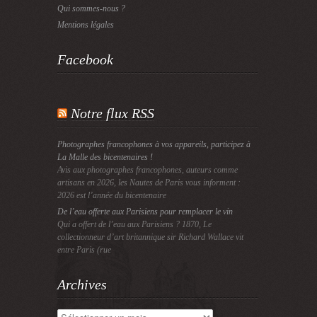
Qui sommes-nous ?
Mentions légales
Facebook
Notre flux RSS
Photographes francophones à vos appareils, participez à
La Malle des bicentenaires !
Avis aux photographes francophones, auteurs comme
artisans en 2026, les Nautes de Paris vous informent :
2026 est l’année du bicentenaire
De l’eau offerte aux Parisiens pour remplacer le vin
Qui a offert de l’eau aux Parisiens ? 1870, Le
collectionneur d’art britannique sir Richard Wallace vit
entre Paris (rue
Archives
Archives