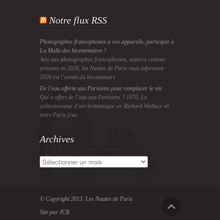
Notre flux RSS
Photographes francophones à vos appareils, participez à
La Malle des bicentenaires !
Avis aux photographes francophones, auteurs comme
artisans en 2026, les Nautes de Paris vous informent :
2026 est l’année du bicentenaire
De l’eau offerte aux Parisiens pour remplacer le vin
Qui a offert de l’eau aux Parisiens ? 1870, Le
collectionneur d’art britannique sir Richard Wallace vit
entre Paris (rue
Archives
Archives
© Copyright 2013.
Les Nautes de Paris
Site par JCB