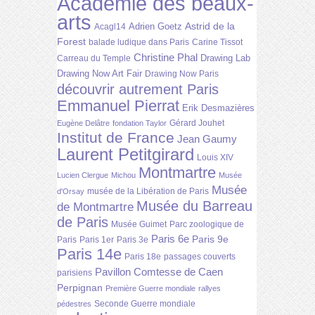
Académie des beaux-
arts
Astrid de la
Adrien Goetz
Acagl14
Forest
balade ludique dans Paris
Carine Tissot
Christine Phal
Drawing Lab
Carreau du Temple
Drawing Now Art Fair
Drawing Now Paris
découvrir autrement Paris
Emmanuel Pierrat
Erik Desmazières
Gérard Jouhet
Eugène Delâtre
fondation Taylor
Institut de France
Jean Gaumy
Laurent Petitgirard
Louis XIV
Montmartre
Lucien Clergue
Michou
Musée
Musée
musée de la Libération de Paris
d'Orsay
Musée du Barreau
de Montmartre
de Paris
Musée Guimet
Parc zoologique de
Paris 6e
Paris 9e
Paris
Paris 1er
Paris 3e
Paris 14e
Paris 18e
passages couverts
Pavillon Comtesse de Caen
parisiens
Perpignan
Première Guerre mondiale
rallyes
Seconde Guerre mondiale
pédestres