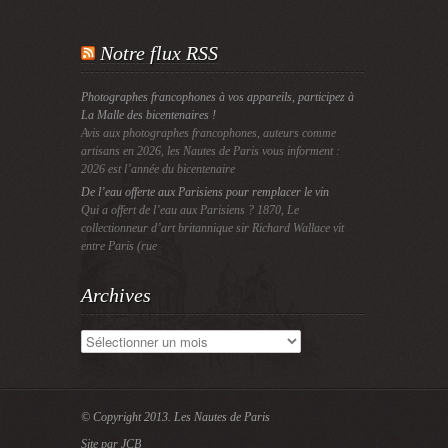
Notre flux RSS
Photographes francophones à vos appareils, participez à
La Malle des bicentenaires !
Avis aux photographes francophones, auteurs comme
artisans en 2026, les Nautes de Paris vous informent :
2026 est l’année du bicentenaire
De l’eau offerte aux Parisiens pour remplacer le vin
Qui a offert de l’eau aux Parisiens ? 1870, Le
collectionneur d’art britannique sir Richard Wallace vit
entre Paris (rue
Archives
Archives
© Copyright 2013.
Les Nautes de Paris
Site par JCB