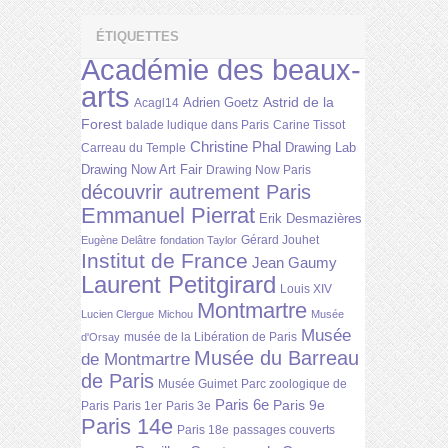
ÉTIQUETTES
Académie des beaux-
arts
Astrid de la
Adrien Goetz
Acagl14
Forest
balade ludique dans Paris
Carine Tissot
Christine Phal
Drawing Lab
Carreau du Temple
Drawing Now Art Fair
Drawing Now Paris
découvrir autrement Paris
Emmanuel Pierrat
Erik Desmazières
Gérard Jouhet
Eugène Delâtre
fondation Taylor
Institut de France
Jean Gaumy
Laurent Petitgirard
Louis XIV
Montmartre
Lucien Clergue
Michou
Musée
Musée
musée de la Libération de Paris
d'Orsay
Musée du Barreau
de Montmartre
de Paris
Musée Guimet
Parc zoologique de
Paris 6e
Paris 9e
Paris
Paris 1er
Paris 3e
Paris 14e
Paris 18e
passages couverts