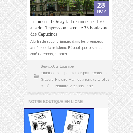
28
NOV
Le musée d’Orsay fait résonner les 150
ans de l’impressionnisme né 35 boulevard
des Capucines
A la fin du second Empire dans les premières
années de la troisième République le soir au
café Guerbois, quartier
Beaux-Arts
Estampe
Etablissement parisien disparu
Exposition
Gravure
Histoire
Manifestations culturelles
Musées
Peinture
Vie parisienne
NOTRE BOUTIQUE EN LIGNE