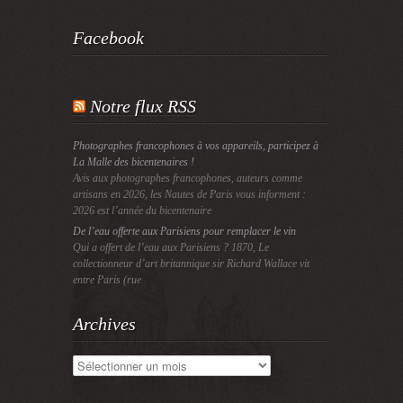
Facebook
Notre flux RSS
Photographes francophones à vos appareils, participez à
La Malle des bicentenaires !
Avis aux photographes francophones, auteurs comme
artisans en 2026, les Nautes de Paris vous informent :
2026 est l’année du bicentenaire
De l’eau offerte aux Parisiens pour remplacer le vin
Qui a offert de l’eau aux Parisiens ? 1870, Le
collectionneur d’art britannique sir Richard Wallace vit
entre Paris (rue
Archives
Archives