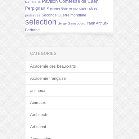
Pavillon Comtesse de Caen
parisiens
Perpignan
Première Guerre mondiale
rallyes
Seconde Guerre mondiale
pédestres
selection
Yann Arthus-
Serge Gainsbourg
Bertrand
CATÉGORIES
Académie des beaux-arts
Académie française
animaux
Animaux
Architecte
Artisanat
Association