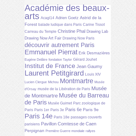
Académie des beaux-
arts
Astrid de la
Adrien Goetz
Acagl14
Forest
balade ludique dans Paris
Carine Tissot
Christine Phal
Drawing Lab
Carreau du Temple
Drawing Now Art Fair
Drawing Now Paris
découvrir autrement Paris
Emmanuel Pierrat
Erik Desmazières
Gérard Jouhet
Eugène Delâtre
fondation Taylor
Institut de France
Jean Gaumy
Laurent Petitgirard
Louis XIV
Montmartre
Lucien Clergue
Michou
Musée
Musée
musée de la Libération de Paris
d'Orsay
Musée du Barreau
de Montmartre
de Paris
Musée Guimet
Parc zoologique de
Paris 6e
Paris 9e
Paris
Paris 1er
Paris 3e
Paris 14e
Paris 18e
passages couverts
Pavillon Comtesse de Caen
parisiens
Perpignan
Première Guerre mondiale
rallyes