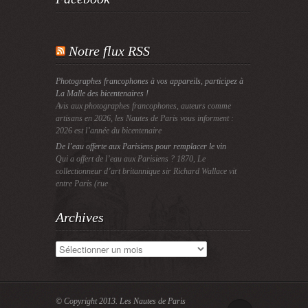
Notre flux RSS
Photographes francophones à vos appareils, participez à
La Malle des bicentenaires !
Avis aux photographes francophones, auteurs comme
artisans en 2026, les Nautes de Paris vous informent :
2026 est l’année du bicentenaire
De l’eau offerte aux Parisiens pour remplacer le vin
Qui a offert de l’eau aux Parisiens ? 1870, Le
collectionneur d’art britannique sir Richard Wallace vit
entre Paris (rue
Archives
Archives
© Copyright 2013.
Les Nautes de Paris