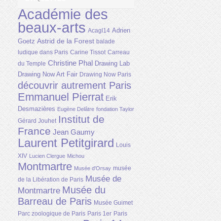
Académie des
beaux-arts
Adrien
Acagl14
Astrid de la Forest
Goetz
balade
ludique dans Paris
Carine Tissot
Carreau
Christine Phal
Drawing Lab
du Temple
Drawing Now Art Fair
Drawing Now Paris
découvrir autrement Paris
Emmanuel Pierrat
Erik
Desmazières
Eugène Delâtre
fondation Taylor
Institut de
Gérard Jouhet
France
Jean Gaumy
Laurent Petitgirard
Louis
XIV
Lucien Clergue
Michou
Montmartre
musée
Musée d'Orsay
Musée de
de la Libération de Paris
Musée du
Montmartre
Barreau de Paris
Musée Guimet
Parc zoologique de Paris
Paris 1er
Paris