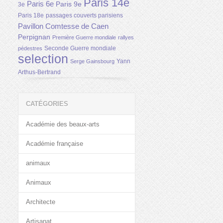
Paris 14e
Paris 6e
Paris 9e
3e
Paris 18e
passages couverts parisiens
Pavillon Comtesse de Caen
Perpignan
Première Guerre mondiale
rallyes
Seconde Guerre mondiale
pédestres
selection
Yann
Serge Gainsbourg
Arthus-Bertrand
CATÉGORIES
Académie des beaux-arts
Académie française
animaux
Animaux
Architecte
Artisanat