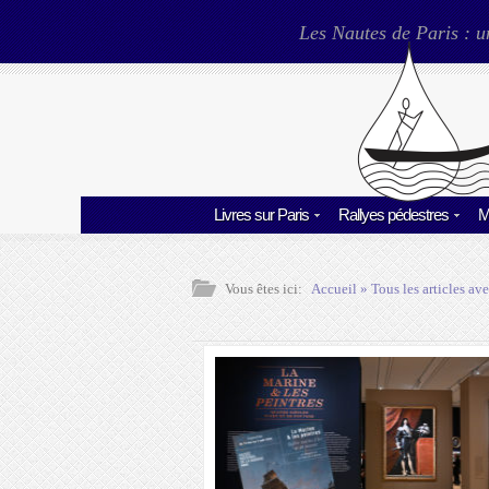
Les Nautes de Paris : u
Livres sur Paris
Rallyes pédestres
M
Vous êtes ici:
Accueil
» Tous les articles ave