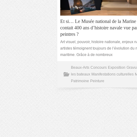
Et si… Le Musée national de la Marine
contait 400 ans d’histoire navale vue par
peintres ?
Art visuel, pouvoir, histoire nationale, enjeux n
artistes témoignent toujours de l’évolution d
maritime. Grâce à de nombreux
Beaux-Arts
Concours
Exposition
Gravu
les bateaux
Manifestations culturelles
Patrimoine
Peinture