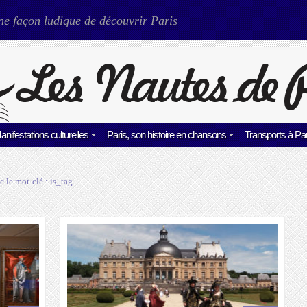
ne façon ludique de découvrir Paris
anifestations culturelles
Paris, son histoire en chansons
Transports à Par
c le mot-clé :
is_tag