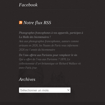
Facebook
Notre flux RSS
Photographes francophones à vos appareils, participez à
La Malle des bicentenaires !
Avis aux photographes francophones, auteurs comme
artisans en 2026, les Nautes de Paris vous informent :
2026 est l’année du bicentenaire
De l’eau offerte aux Parisiens pour remplacer le vin
Qui a offert de l’eau aux Parisiens ? 1870, Le
collectionneur d’art britannique sir Richard Wallace vit
entre Paris (rue
Archives
Archives