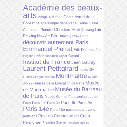
Académie des beaux-
arts
Astrid de la
Adrien Goetz
Acagl14
Forest
balade ludique dans Paris
Carine Tissot
Christine Phal
Drawing Lab
Carreau du Temple
Drawing Now Art Fair
Drawing Now Paris
découvrir autrement Paris
Emmanuel Pierrat
Erik Desmazières
Gérard Jouhet
Eugène Delâtre
fondation Taylor
Institut de France
Jean Gaumy
Laurent Petitgirard
Louis XIV
Montmartre
Lucien Clergue
Michou
Musée
Musée
musée de la Libération de Paris
d'Orsay
Musée du Barreau
de Montmartre
de Paris
Musée Guimet
Parc zoologique de
Paris 6e
Paris 9e
Paris
Paris 1er
Paris 3e
Paris 14e
Paris 18e
passages couverts
Pavillon Comtesse de Caen
parisiens
Perpignan
Première Guerre mondiale
rallyes