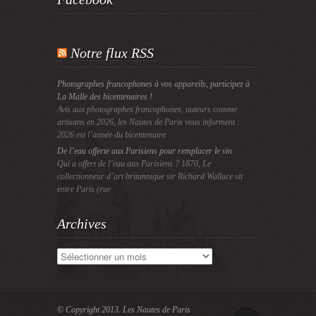
Notre flux RSS
Photographes francophones à vos appareils, participez à
La Malle des bicentenaires !
Avis aux photographes francophones, auteurs comme
artisans en 2026, les Nautes de Paris vous informent :
2026 est l’année du bicentenaire
De l’eau offerte aux Parisiens pour remplacer le vin
Qui a offert de l’eau aux Parisiens ? 1870, Le
collectionneur d’art britannique sir Richard Wallace vit
entre Paris (rue
Archives
Archives
© Copyright 2013.
Les Nautes de Paris