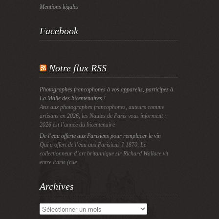
Mentions légales
Facebook
Notre flux RSS
Photographes francophones à vos appareils, participez à
La Malle des bicentenaires !
Avis aux photographes francophones, auteurs comme
artisans en 2026, les Nautes de Paris vous informent :
2026 est l’année du bicentenaire
De l’eau offerte aux Parisiens pour remplacer le vin
Qui a offert de l’eau aux Parisiens ? 1870, Le
collectionneur d’art britannique sir Richard Wallace vit
entre Paris (rue
Archives
Archives