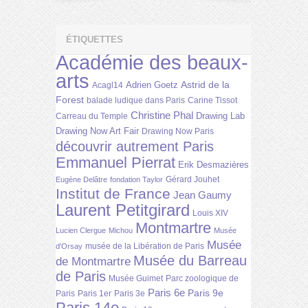
ÉTIQUETTES
Académie des beaux-
arts
Astrid de la
Adrien Goetz
Acagl14
Forest
balade ludique dans Paris
Carine Tissot
Christine Phal
Drawing Lab
Carreau du Temple
Drawing Now Art Fair
Drawing Now Paris
découvrir autrement Paris
Emmanuel Pierrat
Erik Desmazières
Gérard Jouhet
Eugène Delâtre
fondation Taylor
Institut de France
Jean Gaumy
Laurent Petitgirard
Louis XIV
Montmartre
Lucien Clergue
Michou
Musée
Musée
musée de la Libération de Paris
d'Orsay
Musée du Barreau
de Montmartre
de Paris
Musée Guimet
Parc zoologique de
Paris 6e
Paris 9e
Paris
Paris 1er
Paris 3e