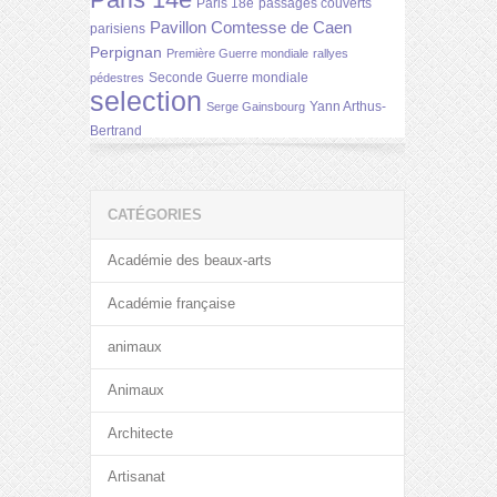
Paris 14e
Paris 18e
passages couverts
Pavillon Comtesse de Caen
parisiens
Perpignan
Première Guerre mondiale
rallyes
Seconde Guerre mondiale
pédestres
selection
Yann Arthus-
Serge Gainsbourg
Bertrand
CATÉGORIES
Académie des beaux-arts
Académie française
animaux
Animaux
Architecte
Artisanat