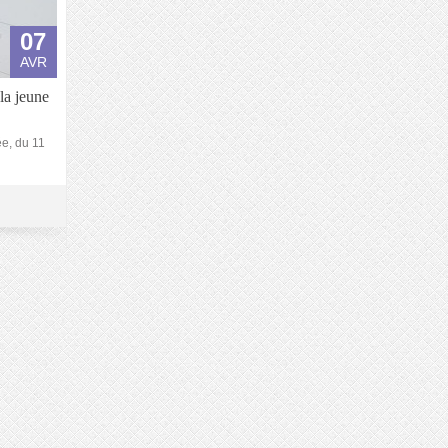
07
AVR
la jeune
ée, du 11