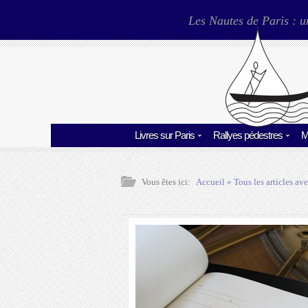
Les Nautes de Paris : u
Livres sur Paris
Rallyes pédestres
M
Vous êtes ici:
Accueil
» Tous les articles ave