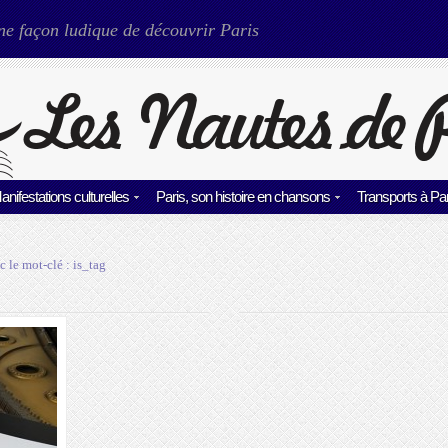
ne façon ludique de découvrir Paris
anifestations culturelles
Paris, son histoire en chansons
Transports à Par
c le mot-clé :
is_tag