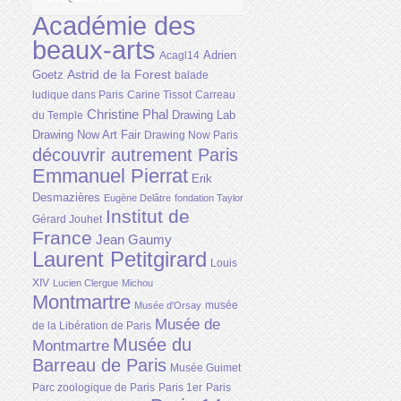
Académie des
beaux-arts
Adrien
Acagl14
Astrid de la Forest
Goetz
balade
ludique dans Paris
Carine Tissot
Carreau
Christine Phal
Drawing Lab
du Temple
Drawing Now Art Fair
Drawing Now Paris
découvrir autrement Paris
Emmanuel Pierrat
Erik
Desmazières
Eugène Delâtre
fondation Taylor
Institut de
Gérard Jouhet
France
Jean Gaumy
Laurent Petitgirard
Louis
XIV
Lucien Clergue
Michou
Montmartre
musée
Musée d'Orsay
Musée de
de la Libération de Paris
Musée du
Montmartre
Barreau de Paris
Musée Guimet
Parc zoologique de Paris
Paris 1er
Paris