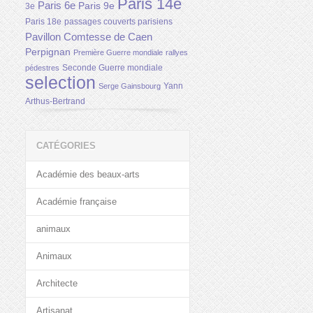
Paris 14e
Paris 6e
Paris 9e
3e
Paris 18e
passages couverts parisiens
Pavillon Comtesse de Caen
Perpignan
Première Guerre mondiale
rallyes
Seconde Guerre mondiale
pédestres
selection
Yann
Serge Gainsbourg
Arthus-Bertrand
CATÉGORIES
Académie des beaux-arts
Académie française
animaux
Animaux
Architecte
Artisanat