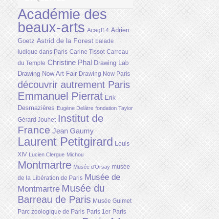
Académie des
beaux-arts
Adrien
Acagl14
Astrid de la Forest
Goetz
balade
ludique dans Paris
Carine Tissot
Carreau
Christine Phal
Drawing Lab
du Temple
Drawing Now Art Fair
Drawing Now Paris
découvrir autrement Paris
Emmanuel Pierrat
Erik
Desmazières
Eugène Delâtre
fondation Taylor
Institut de
Gérard Jouhet
France
Jean Gaumy
Laurent Petitgirard
Louis
XIV
Lucien Clergue
Michou
Montmartre
musée
Musée d'Orsay
Musée de
de la Libération de Paris
Musée du
Montmartre
Barreau de Paris
Musée Guimet
Parc zoologique de Paris
Paris 1er
Paris