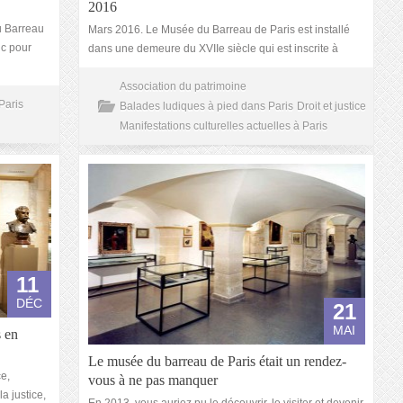
2016
u Barreau
Mars 2016. Le Musée du Barreau de Paris est installé
ic pour
dans une demeure du XVIIe siècle qui est inscrite à
Association du patrimoine
Paris
Balades ludiques à pied dans Paris
Droit et justice
Manifestations culturelles actuelles à Paris
11
DÉC
21
MAI
 en
Le musée du barreau de Paris était un rendez-
e,
vous à ne pas manquer
a justice,