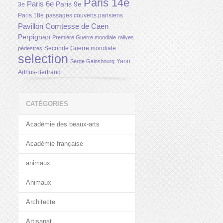
Paris 14e
Paris 6e
Paris 9e
3e
Paris 18e
passages couverts parisiens
Pavillon Comtesse de Caen
Perpignan
Première Guerre mondiale
rallyes
Seconde Guerre mondiale
pédestres
selection
Yann
Serge Gainsbourg
Arthus-Bertrand
CATÉGORIES
Académie des beaux-arts
Académie française
animaux
Animaux
Architecte
Artisanat