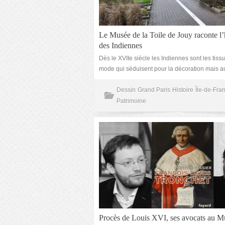
Le Musée de la Toile de Jouy raconte l’
des Indiennes
Dès le XVIIe siècle les Indiennes sont les tissu
mode qui séduisent pour la décoration mais au
Dessin
Grand Paris
Histoire
Île-de-Fra
Patrimoine
Procès de Louis XVI, ses avocats au M