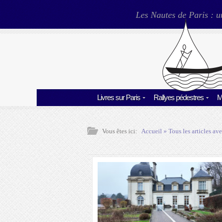
Les Nautes de Paris : u
Livres sur Paris
Rallyes pédestres
M
Vous êtes ici:
Accueil
» Tous les articles ave