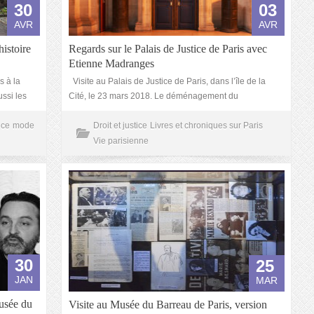
30
03
AVR
AVR
histoire
Regards sur le Palais de Justice de Paris avec
Etienne Madranges
s à la
Visite au Palais de Justice de Paris, dans l’île de la
ssi les
Cité, le 23 mars 2018. Le déménagement du
nce
mode
Droit et justice
Livres et chroniques sur Paris
Vie parisienne
30
25
JAN
MAR
usée du
Visite au Musée du Barreau de Paris, version