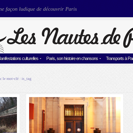
ne façon ludique de découvrir Paris
anifestations culturelles
Paris, son histoire en chansons
Transports à Par
c le mot-clé :
is_tag