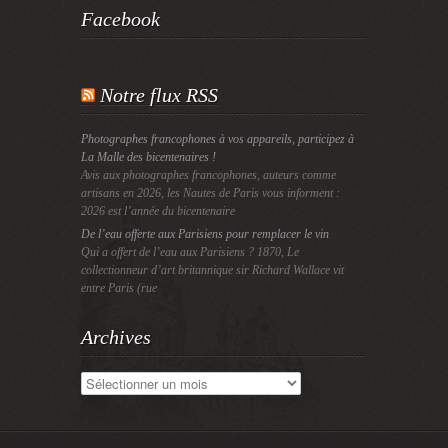
Facebook
Notre flux RSS
Photographes francophones à vos appareils, participez à
La Malle des bicentenaires !
Avis aux photographes francophones, auteurs comme
artisans en 2026, les Nautes de Paris vous informent :
2026 est l’année du bicentenaire
De l’eau offerte aux Parisiens pour remplacer le vin
Qui a offert de l’eau aux Parisiens ? 1870, Le
collectionneur d’art britannique sir Richard Wallace vit
entre Paris (rue
Archives
Archives