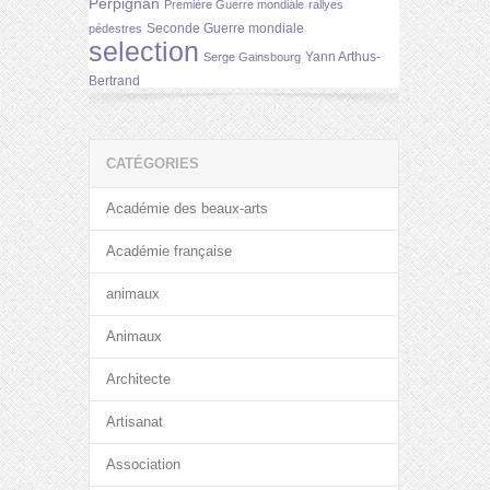
Perpignan
Première Guerre mondiale
rallyes
Seconde Guerre mondiale
pédestres
selection
Yann Arthus-
Serge Gainsbourg
Bertrand
CATÉGORIES
Académie des beaux-arts
Académie française
animaux
Animaux
Architecte
Artisanat
Association