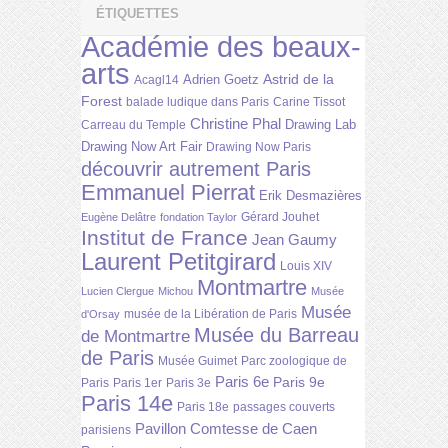
ÉTIQUETTES
Académie des beaux-
arts
Astrid de la
Adrien Goetz
Acagl14
Forest
balade ludique dans Paris
Carine Tissot
Christine Phal
Drawing Lab
Carreau du Temple
Drawing Now Art Fair
Drawing Now Paris
découvrir autrement Paris
Emmanuel Pierrat
Erik Desmazières
Gérard Jouhet
Eugène Delâtre
fondation Taylor
Institut de France
Jean Gaumy
Laurent Petitgirard
Louis XIV
Montmartre
Lucien Clergue
Michou
Musée
Musée
musée de la Libération de Paris
d'Orsay
Musée du Barreau
de Montmartre
de Paris
Musée Guimet
Parc zoologique de
Paris 6e
Paris 9e
Paris
Paris 1er
Paris 3e
Paris 14e
Paris 18e
passages couverts
Pavillon Comtesse de Caen
parisiens