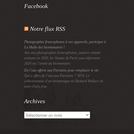
Facebook
Notre flux RSS
Photographes francophones à vos appareils, participez à
La Malle des bicentenaires !
Avis aux photographes francophones, auteurs comme
artisans en 2026, les Nautes de Paris vous informent :
2026 est l’année du bicentenaire
De l’eau offerte aux Parisiens pour remplacer le vin
Qui a offert de l’eau aux Parisiens ? 1870, Le
collectionneur d’art britannique sir Richard Wallace vit
entre Paris (rue
Archives
Archives