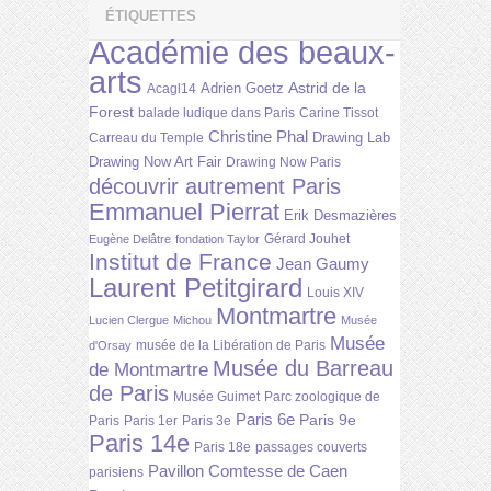
ÉTIQUETTES
Académie des beaux-
arts
Astrid de la
Adrien Goetz
Acagl14
Forest
balade ludique dans Paris
Carine Tissot
Christine Phal
Drawing Lab
Carreau du Temple
Drawing Now Art Fair
Drawing Now Paris
découvrir autrement Paris
Emmanuel Pierrat
Erik Desmazières
Gérard Jouhet
Eugène Delâtre
fondation Taylor
Institut de France
Jean Gaumy
Laurent Petitgirard
Louis XIV
Montmartre
Lucien Clergue
Michou
Musée
Musée
musée de la Libération de Paris
d'Orsay
Musée du Barreau
de Montmartre
de Paris
Musée Guimet
Parc zoologique de
Paris 6e
Paris 9e
Paris
Paris 1er
Paris 3e
Paris 14e
Paris 18e
passages couverts
Pavillon Comtesse de Caen
parisiens