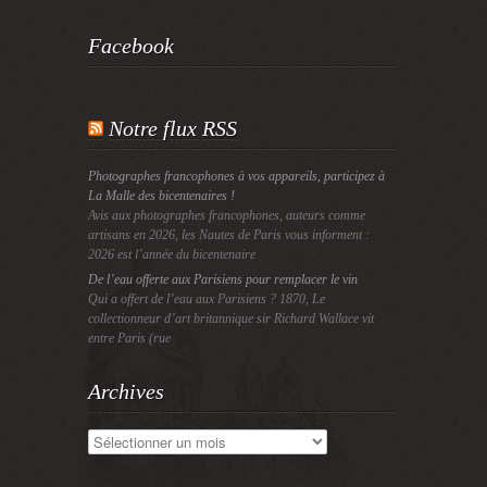
Facebook
Notre flux RSS
Photographes francophones à vos appareils, participez à
La Malle des bicentenaires !
Avis aux photographes francophones, auteurs comme
artisans en 2026, les Nautes de Paris vous informent :
2026 est l’année du bicentenaire
De l’eau offerte aux Parisiens pour remplacer le vin
Qui a offert de l’eau aux Parisiens ? 1870, Le
collectionneur d’art britannique sir Richard Wallace vit
entre Paris (rue
Archives
Archives