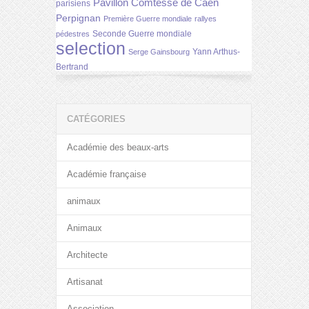
Pavillon Comtesse de Caen
parisiens
Perpignan
Première Guerre mondiale
rallyes
Seconde Guerre mondiale
pédestres
selection
Yann Arthus-
Serge Gainsbourg
Bertrand
CATÉGORIES
Académie des beaux-arts
Académie française
animaux
Animaux
Architecte
Artisanat
Association