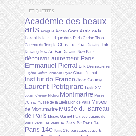
ÉTIQUETTES
Académie des beaux-
arts
Astrid de la
Adrien Goetz
Acagl14
Forest
balade ludique dans Paris
Carine Tissot
Christine Phal
Drawing Lab
Carreau du Temple
Drawing Now Art Fair
Drawing Now Paris
découvrir autrement Paris
Emmanuel Pierrat
Erik Desmazières
Gérard Jouhet
Eugène Delâtre
fondation Taylor
Institut de France
Jean Gaumy
Laurent Petitgirard
Louis XIV
Montmartre
Lucien Clergue
Michou
Musée
Musée
musée de la Libération de Paris
d'Orsay
Musée du Barreau
de Montmartre
de Paris
Musée Guimet
Parc zoologique de
Paris 6e
Paris 9e
Paris
Paris 1er
Paris 3e
Paris 14e
Paris 18e
passages couverts