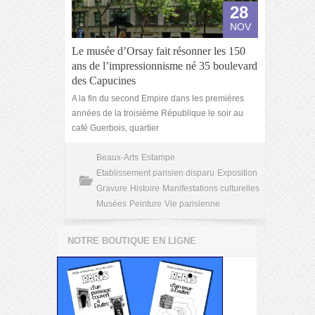
28
NOV
Le musée d’Orsay fait résonner les 150
ans de l’impressionnisme né 35 boulevard
des Capucines
A la fin du second Empire dans les premières
années de la troisième République le soir au
café Guerbois, quartier
Beaux-Arts
Estampe
Etablissement parisien disparu
Exposition
Gravure
Histoire
Manifestations culturelles
Musées
Peinture
Vie parisienne
NOTRE BOUTIQUE EN LIGNE