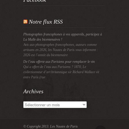
Notre flux RSS
Photographes francophones à vos appareils, participez à
La Malle des bicentenaires !
Avis aux photographes francophones, auteurs comme
artisans en 2026, les Nautes de Paris vous informent :
2026 est l’année du bicentenaire
De l’eau offerte aux Parisiens pour remplacer le vin
Qui a offert de l’eau aux Parisiens ? 1870, Le
collectionneur d’art britannique sir Richard Wallace vit
entre Paris (rue
Archives
Archives
© Copyright 2013.
Les Nautes de Paris