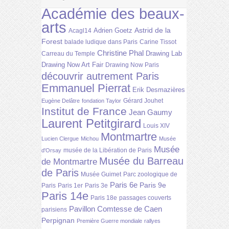
Académie des beaux-
arts
Astrid de la
Adrien Goetz
Acagl14
Forest
balade ludique dans Paris
Carine Tissot
Christine Phal
Drawing Lab
Carreau du Temple
Drawing Now Art Fair
Drawing Now Paris
découvrir autrement Paris
Emmanuel Pierrat
Erik Desmazières
Gérard Jouhet
Eugène Delâtre
fondation Taylor
Institut de France
Jean Gaumy
Laurent Petitgirard
Louis XIV
Montmartre
Lucien Clergue
Michou
Musée
Musée
musée de la Libération de Paris
d'Orsay
Musée du Barreau
de Montmartre
de Paris
Musée Guimet
Parc zoologique de
Paris 6e
Paris 9e
Paris
Paris 1er
Paris 3e
Paris 14e
Paris 18e
passages couverts
Pavillon Comtesse de Caen
parisiens
Perpignan
Première Guerre mondiale
rallyes