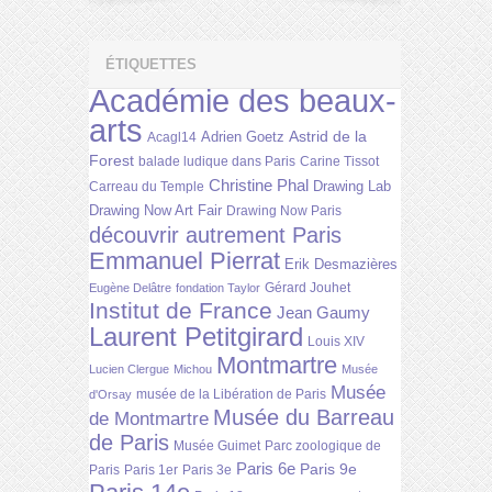
ÉTIQUETTES
Académie des beaux-
arts
Astrid de la
Adrien Goetz
Acagl14
Forest
balade ludique dans Paris
Carine Tissot
Christine Phal
Drawing Lab
Carreau du Temple
Drawing Now Art Fair
Drawing Now Paris
découvrir autrement Paris
Emmanuel Pierrat
Erik Desmazières
Gérard Jouhet
Eugène Delâtre
fondation Taylor
Institut de France
Jean Gaumy
Laurent Petitgirard
Louis XIV
Montmartre
Lucien Clergue
Michou
Musée
Musée
musée de la Libération de Paris
d'Orsay
Musée du Barreau
de Montmartre
de Paris
Musée Guimet
Parc zoologique de
Paris 6e
Paris 9e
Paris
Paris 1er
Paris 3e