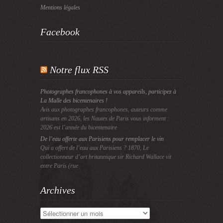
Mentions légales
Facebook
Notre flux RSS
Photographes francophones à vos appareils, participez à
La Malle des bicentenaires !
Avis aux photographes francophones, auteurs comme
artisans en 2026, les Nautes de Paris vous informent :
2026 est l’année du bicentenaire
De l’eau offerte aux Parisiens pour remplacer le vin
Qui a offert de l’eau aux Parisiens ? 1870, Le
collectionneur d’art britannique sir Richard Wallace vit
entre Paris (rue
Archives
Archives