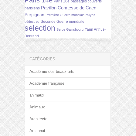
Paris 14e
Paris 18e
passages couverts
Pavillon Comtesse de Caen
parisiens
Perpignan
Première Guerre mondiale
rallyes
Seconde Guerre mondiale
pédestres
selection
Yann Arthus-
Serge Gainsbourg
Bertrand
CATÉGORIES
Académie des beaux-arts
Académie française
animaux
Animaux
Architecte
Artisanat