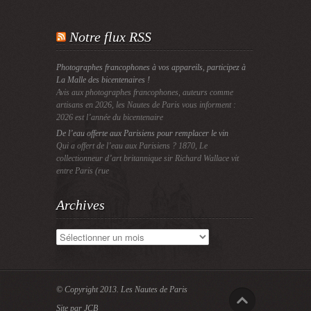
Notre flux RSS
Photographes francophones à vos appareils, participez à
La Malle des bicentenaires !
Avis aux photographes francophones, auteurs comme
artisans en 2026, les Nautes de Paris vous informent :
2026 est l’année du bicentenaire
De l’eau offerte aux Parisiens pour remplacer le vin
Qui a offert de l’eau aux Parisiens ? 1870, Le
collectionneur d’art britannique sir Richard Wallace vit
entre Paris (rue
Archives
Archives
© Copyright 2013.
Les Nautes de Paris
Site par JCB