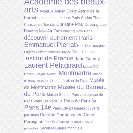
Académie des beaux-
arts
Astrid de la
Adrien Goetz
Acagl14
Forest
balade ludique dans Paris
Carine Tissot
Christine Phal
Drawing Lab
Carreau du Temple
Drawing Now Art Fair
Drawing Now Paris
découvrir autrement Paris
Emmanuel Pierrat
Erik Desmazières
Gérard Jouhet
Eugène Delâtre
fondation Taylor
Institut de France
Jean Gaumy
Laurent Petitgirard
Louis XIV
Montmartre
Lucien Clergue
Michou
Musée
Musée
musée de la Libération de Paris
d'Orsay
Musée du Barreau
de Montmartre
de Paris
Musée Guimet
Parc zoologique de
Paris 6e
Paris 9e
Paris
Paris 1er
Paris 3e
Paris 14e
Paris 18e
passages couverts
Pavillon Comtesse de Caen
parisiens
Perpignan
Première Guerre mondiale
rallyes
Seconde Guerre mondiale
pédestres