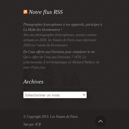
Notre flux RSS
Photographes francophones à vos appareils, participez à
La Malle des bicentenaires !
Avis aux photographes francophones, auteurs comme
artisans en 2026, les Nautes de Paris vous informent :
2026 est l’année du bicentenaire
De l’eau offerte aux Parisiens pour remplacer le vin
Qui a offert de l’eau aux Parisiens ? 1870, Le
collectionneur d’art britannique sir Richard Wallace vit
entre Paris (rue
Archives
Archives
© Copyright 2013.
Les Nautes de Paris
Site par JCB