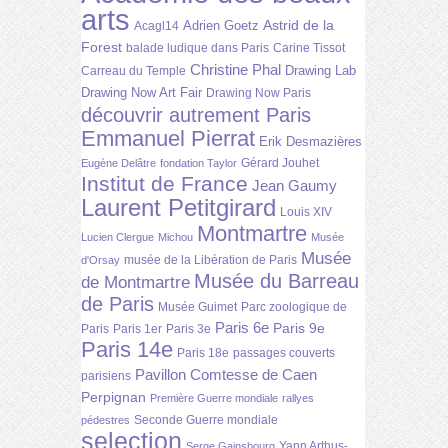
arts
Astrid de la
Adrien Goetz
Acagl14
Forest
balade ludique dans Paris
Carine Tissot
Christine Phal
Drawing Lab
Carreau du Temple
Drawing Now Art Fair
Drawing Now Paris
découvrir autrement Paris
Emmanuel Pierrat
Erik Desmazières
Gérard Jouhet
Eugène Delâtre
fondation Taylor
Institut de France
Jean Gaumy
Laurent Petitgirard
Louis XIV
Montmartre
Lucien Clergue
Michou
Musée
Musée
musée de la Libération de Paris
d'Orsay
Musée du Barreau
de Montmartre
de Paris
Musée Guimet
Parc zoologique de
Paris 6e
Paris 9e
Paris
Paris 1er
Paris 3e
Paris 14e
Paris 18e
passages couverts
Pavillon Comtesse de Caen
parisiens
Perpignan
Première Guerre mondiale
rallyes
Seconde Guerre mondiale
pédestres
selection
Yann Arthus-
Serge Gainsbourg