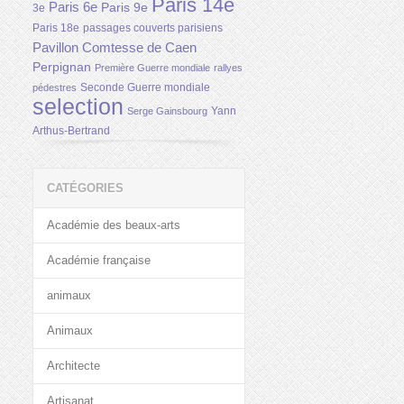
Paris 14e
Paris 6e
Paris 9e
3e
Paris 18e
passages couverts parisiens
Pavillon Comtesse de Caen
Perpignan
Première Guerre mondiale
rallyes
Seconde Guerre mondiale
pédestres
selection
Yann
Serge Gainsbourg
Arthus-Bertrand
CATÉGORIES
Académie des beaux-arts
Académie française
animaux
Animaux
Architecte
Artisanat