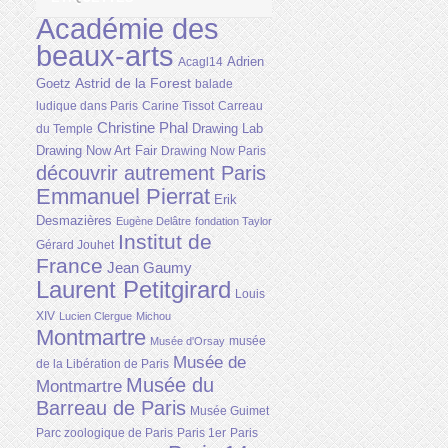
Académie des
beaux-arts
Adrien
Acagl14
Astrid de la Forest
Goetz
balade
ludique dans Paris
Carine Tissot
Carreau
Christine Phal
Drawing Lab
du Temple
Drawing Now Art Fair
Drawing Now Paris
découvrir autrement Paris
Emmanuel Pierrat
Erik
Desmazières
Eugène Delâtre
fondation Taylor
Institut de
Gérard Jouhet
France
Jean Gaumy
Laurent Petitgirard
Louis
XIV
Lucien Clergue
Michou
Montmartre
musée
Musée d'Orsay
Musée de
de la Libération de Paris
Musée du
Montmartre
Barreau de Paris
Musée Guimet
Parc zoologique de Paris
Paris 1er
Paris