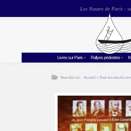
Les Nautes de Paris : u
Livres sur Paris
Rallyes pédestres
M
Vous êtes ici:
Accueil
» Tous les articles ave