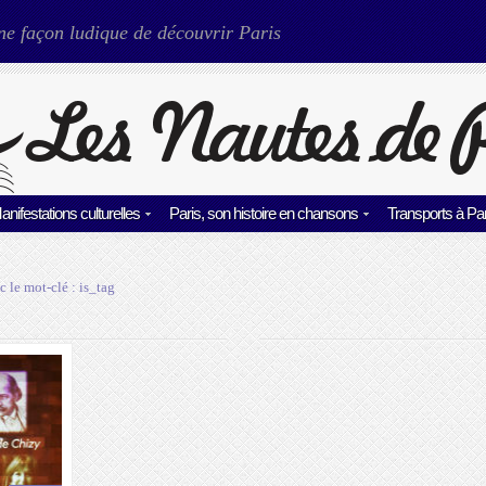
ne façon ludique de découvrir Paris
anifestations culturelles
Paris, son histoire en chansons
Transports à Par
c le mot-clé :
is_tag