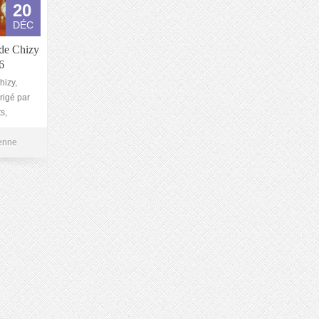
20
DÉC
 de Chizy
6
hizy,
rigé par
s,
ienne