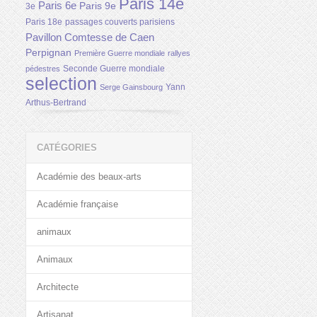
Paris 14e
Paris 6e
Paris 9e
3e
Paris 18e
passages couverts parisiens
Pavillon Comtesse de Caen
Perpignan
Première Guerre mondiale
rallyes
Seconde Guerre mondiale
pédestres
selection
Yann
Serge Gainsbourg
Arthus-Bertrand
CATÉGORIES
Académie des beaux-arts
Académie française
animaux
Animaux
Architecte
Artisanat