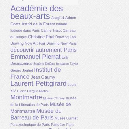
Académie des
beaux-arts
Adrien
Acagl14
Astrid de la Forest
Goetz
balade
ludique dans Paris
Carine Tissot
Carreau
Christine Phal
Drawing Lab
du Temple
Drawing Now Art Fair
Drawing Now Paris
découvrir autrement Paris
Emmanuel Pierrat
Erik
Desmazières
Eugène Delâtre
fondation Taylor
Institut de
Gérard Jouhet
France
Jean Gaumy
Laurent Petitgirard
Louis
XIV
Lucien Clergue
Michou
Montmartre
musée
Musée d'Orsay
Musée de
de la Libération de Paris
Musée du
Montmartre
Barreau de Paris
Musée Guimet
Parc zoologique de Paris
Paris 1er
Paris