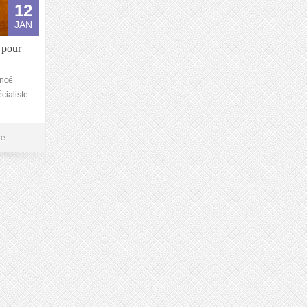
12
JAN
 pour
encé
cialiste
ne