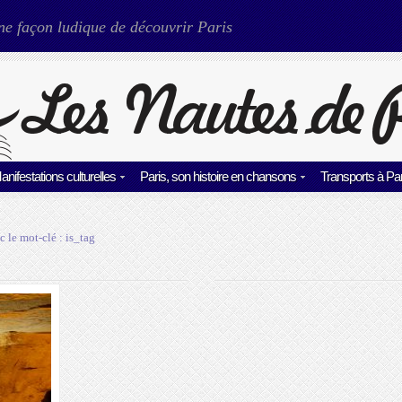
ne façon ludique de découvrir Paris
anifestations culturelles
Paris, son histoire en chansons
Transports à Par
c le mot-clé :
is_tag