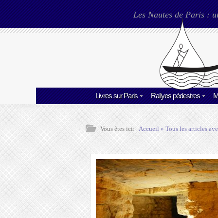
Les Nautes de Paris : u
Livres sur Paris
Rallyes pédestres
M
Vous êtes ici:
Accueil
» Tous les articles ave