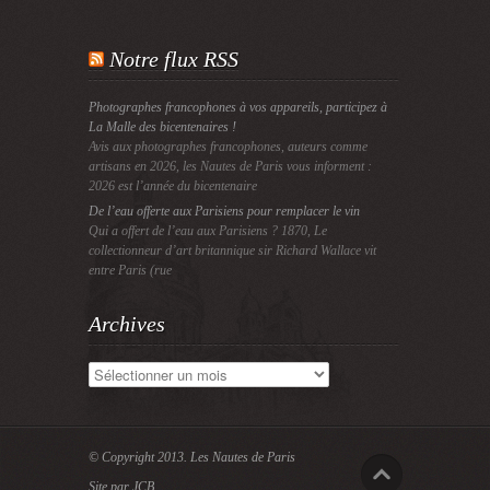
Notre flux RSS
Photographes francophones à vos appareils, participez à
La Malle des bicentenaires !
Avis aux photographes francophones, auteurs comme
artisans en 2026, les Nautes de Paris vous informent :
2026 est l’année du bicentenaire
De l’eau offerte aux Parisiens pour remplacer le vin
Qui a offert de l’eau aux Parisiens ? 1870, Le
collectionneur d’art britannique sir Richard Wallace vit
entre Paris (rue
Archives
Archives
© Copyright 2013.
Les Nautes de Paris
Site par JCB