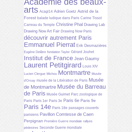
Académie des beaux-
arts
Astrid de la
Adrien Goetz
Acagl14
Forest
balade ludique dans Paris
Carine Tissot
Christine Phal
Drawing Lab
Carreau du Temple
Drawing Now Art Fair
Drawing Now Paris
découvrir autrement Paris
Emmanuel Pierrat
Erik Desmazières
Gérard Jouhet
Eugène Delâtre
fondation Taylor
Institut de France
Jean Gaumy
Laurent Petitgirard
Louis XIV
Montmartre
Lucien Clergue
Michou
Musée
Musée
musée de la Libération de Paris
d'Orsay
Musée du Barreau
de Montmartre
de Paris
Musée Guimet
Parc zoologique de
Paris 6e
Paris 9e
Paris
Paris 1er
Paris 3e
Paris 14e
Paris 18e
passages couverts
Pavillon Comtesse de Caen
parisiens
Perpignan
Première Guerre mondiale
rallyes
Seconde Guerre mondiale
pédestres