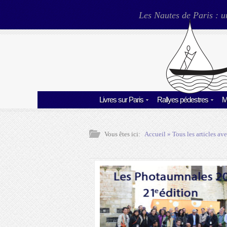
Les Nautes de Paris : u
Livres sur Paris
Rallyes pédestres
M
Vous êtes ici:
Accueil
» Tous les articles ave