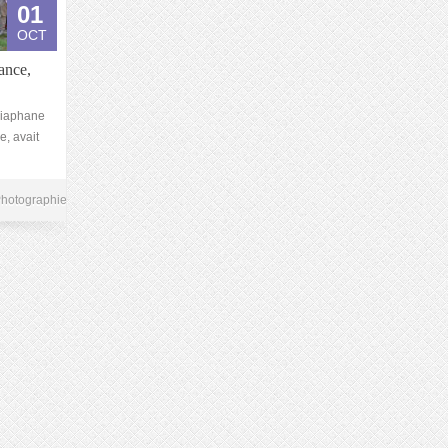
01
OCT
ance,
 Diaphane
, avait
hotographie