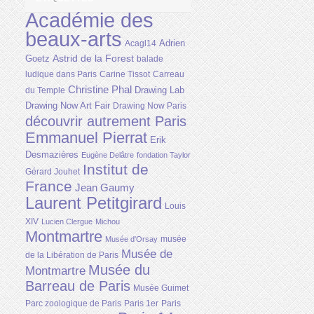
Académie des
beaux-arts
Adrien
Acagl14
Astrid de la Forest
Goetz
balade
ludique dans Paris
Carine Tissot
Carreau
Christine Phal
Drawing Lab
du Temple
Drawing Now Art Fair
Drawing Now Paris
découvrir autrement Paris
Emmanuel Pierrat
Erik
Desmazières
Eugène Delâtre
fondation Taylor
Institut de
Gérard Jouhet
France
Jean Gaumy
Laurent Petitgirard
Louis
XIV
Lucien Clergue
Michou
Montmartre
musée
Musée d'Orsay
Musée de
de la Libération de Paris
Musée du
Montmartre
Barreau de Paris
Musée Guimet
Parc zoologique de Paris
Paris 1er
Paris