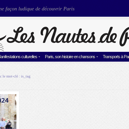
ne façon ludique de découvrir Paris
anifestations culturelles
Paris, son histoire en chansons
Transports à Par
c le mot-clé :
is_tag