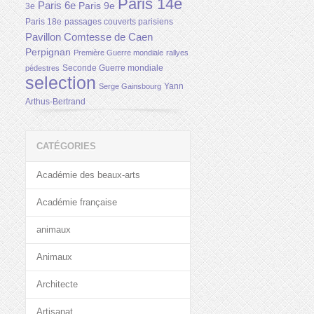
Paris 14e
Paris 6e
Paris 9e
3e
Paris 18e
passages couverts parisiens
Pavillon Comtesse de Caen
Perpignan
Première Guerre mondiale
rallyes
Seconde Guerre mondiale
pédestres
selection
Yann
Serge Gainsbourg
Arthus-Bertrand
CATÉGORIES
Académie des beaux-arts
Académie française
animaux
Animaux
Architecte
Artisanat