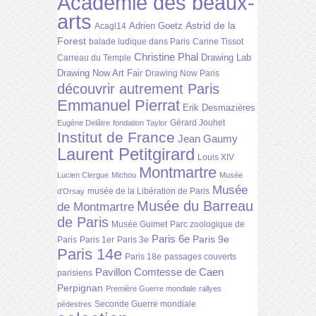
Académie des beaux-
arts
Astrid de la
Adrien Goetz
Acagl14
Forest
balade ludique dans Paris
Carine Tissot
Christine Phal
Drawing Lab
Carreau du Temple
Drawing Now Art Fair
Drawing Now Paris
découvrir autrement Paris
Emmanuel Pierrat
Erik Desmazières
Gérard Jouhet
Eugène Delâtre
fondation Taylor
Institut de France
Jean Gaumy
Laurent Petitgirard
Louis XIV
Montmartre
Lucien Clergue
Michou
Musée
Musée
musée de la Libération de Paris
d'Orsay
Musée du Barreau
de Montmartre
de Paris
Musée Guimet
Parc zoologique de
Paris 6e
Paris 9e
Paris
Paris 1er
Paris 3e
Paris 14e
Paris 18e
passages couverts
Pavillon Comtesse de Caen
parisiens
Perpignan
Première Guerre mondiale
rallyes
Seconde Guerre mondiale
pédestres