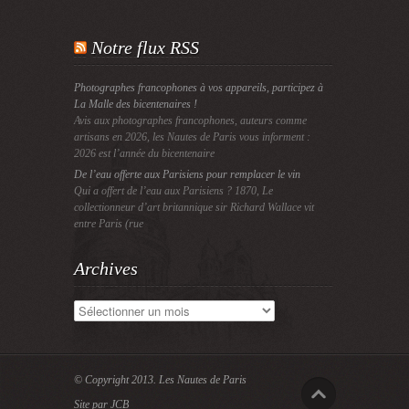
Notre flux RSS
Photographes francophones à vos appareils, participez à
La Malle des bicentenaires !
Avis aux photographes francophones, auteurs comme
artisans en 2026, les Nautes de Paris vous informent :
2026 est l’année du bicentenaire
De l’eau offerte aux Parisiens pour remplacer le vin
Qui a offert de l’eau aux Parisiens ? 1870, Le
collectionneur d’art britannique sir Richard Wallace vit
entre Paris (rue
Archives
Archives
© Copyright 2013.
Les Nautes de Paris
Site par JCB