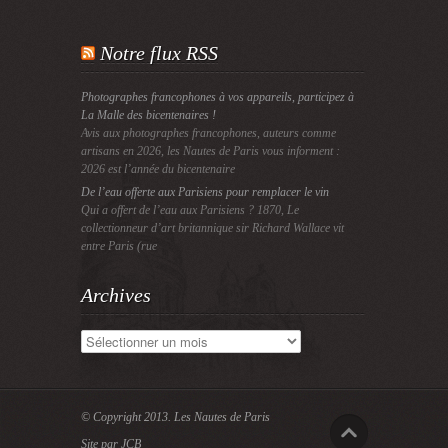
Notre flux RSS
Photographes francophones à vos appareils, participez à
La Malle des bicentenaires !
Avis aux photographes francophones, auteurs comme
artisans en 2026, les Nautes de Paris vous informent :
2026 est l’année du bicentenaire
De l’eau offerte aux Parisiens pour remplacer le vin
Qui a offert de l’eau aux Parisiens ? 1870, Le
collectionneur d’art britannique sir Richard Wallace vit
entre Paris (rue
Archives
Archives
© Copyright 2013.
Les Nautes de Paris
Site par JCB