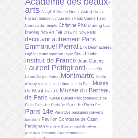
Académie des beaux-
arts
Astrid de la
Adrien Goetz
Acagl14
Forest
balade ludique dans Paris
Carine Tissot
Christine Phal
Drawing Lab
Carreau du Temple
Drawing Now Art Fair
Drawing Now Paris
découvrir autrement Paris
Emmanuel Pierrat
Erik Desmazières
Gérard Jouhet
Eugène Delâtre
fondation Taylor
Institut de France
Jean Gaumy
Laurent Petitgirard
Louis XIV
Montmartre
Lucien Clergue
Michou
Musée
Musée
musée de la Libération de Paris
d'Orsay
Musée du Barreau
de Montmartre
de Paris
Musée Guimet
Parc zoologique de
Paris 6e
Paris 9e
Paris
Paris 1er
Paris 3e
Paris 14e
Paris 18e
passages couverts
Pavillon Comtesse de Caen
parisiens
Perpignan
Première Guerre mondiale
rallyes
Seconde Guerre mondiale
pédestres