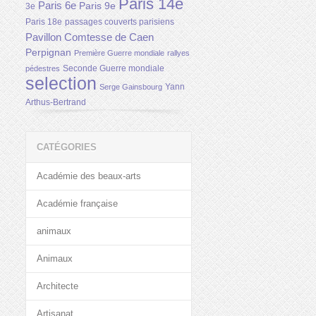
Paris 14e
Paris 6e
Paris 9e
3e
Paris 18e
passages couverts parisiens
Pavillon Comtesse de Caen
Perpignan
Première Guerre mondiale
rallyes
Seconde Guerre mondiale
pédestres
selection
Yann
Serge Gainsbourg
Arthus-Bertrand
CATÉGORIES
Académie des beaux-arts
Académie française
animaux
Animaux
Architecte
Artisanat