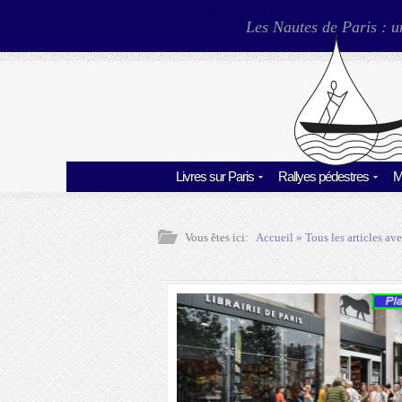
Les Nautes de Paris : u
Livres sur Paris
Rallyes pédestres
M
Vous êtes ici:
Accueil
» Tous les articles ave