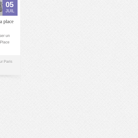
05
JUIL
la place
ser un
 Place
ur Paris