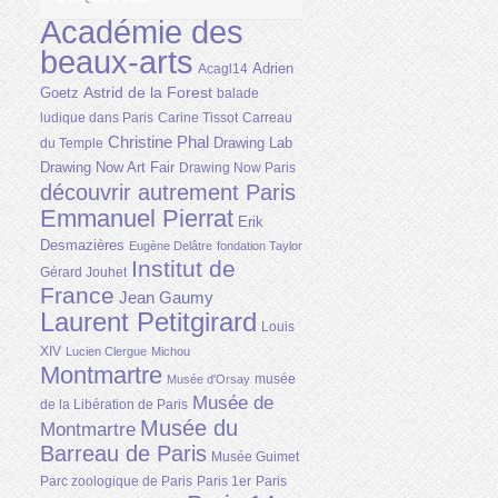
Académie des
beaux-arts
Adrien
Acagl14
Astrid de la Forest
Goetz
balade
ludique dans Paris
Carine Tissot
Carreau
Christine Phal
Drawing Lab
du Temple
Drawing Now Art Fair
Drawing Now Paris
découvrir autrement Paris
Emmanuel Pierrat
Erik
Desmazières
Eugène Delâtre
fondation Taylor
Institut de
Gérard Jouhet
France
Jean Gaumy
Laurent Petitgirard
Louis
XIV
Lucien Clergue
Michou
Montmartre
musée
Musée d'Orsay
Musée de
de la Libération de Paris
Musée du
Montmartre
Barreau de Paris
Musée Guimet
Parc zoologique de Paris
Paris 1er
Paris