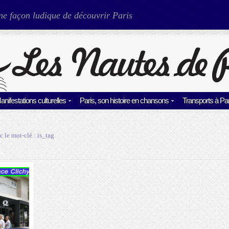
ne façon ludique de découvrir Paris
anifestations culturelles
Paris, son histoire en chansons
Transports à Par
c le mot-clé :
is_tag